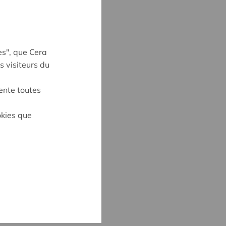
es", que Cera
s visiteurs du
ente toutes
okies que