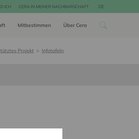
DE
D ICH
CERA IN MEINER NACHBARSCHAFT
aft
Mitbestimmen
Über Cera
tütztes Projekt
Infotafeln