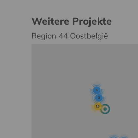
Weitere Projekte
Region 44 Oostbelgië
6
3
16