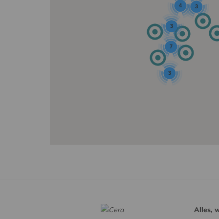
4
3
3
7
3
Alles, 