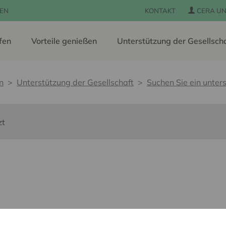
EN
KONTAKT
CERA UN
fen
Vorteile genießen
Unterstützung der Gesellsch
n
Unterstützung der Gesellschaft
Suchen Sie ein unters
zt
 pour tous