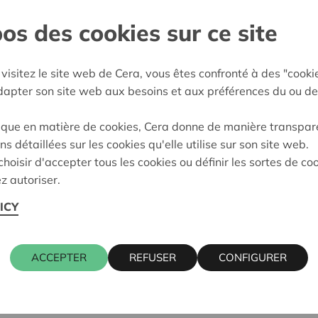
os des cookies sur ce site
gien
:
12/03/2026
visitez le site web de Cera, vous êtes confronté à des "cooki
adapter son site web aux besoins et aux préférences du ou de
eidung:
Approved
ique en matière de cookies, Cera donne de manière transpar
ns détaillées sur les cookies qu'elle utilise sur son site web.
hoisir d'accepter tous les cookies ou définir les sortes de co
z autoriser.
ICY
ACCEPTER
REFUSER
CONFIGURER