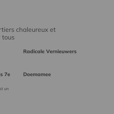
tiers chaleureux et
r tous
Radicale Vernieuwers
es 7e
Doemamee
st un