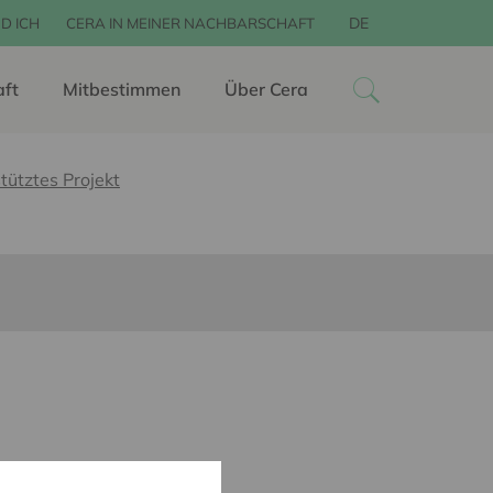
DE
D ICH
CERA IN MEINER NACHBARSCHAFT
aft
Mitbestimmen
Über Cera
tütztes Projekt