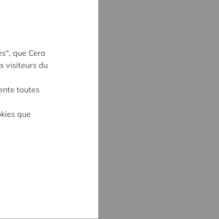
es", que Cera
s visiteurs du
ente toutes
okies que