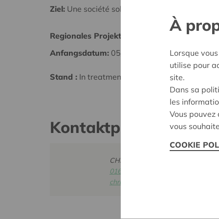
Ziel:
Une société solidaire et respectueuse, san
À prop
Regionales Projekt
Luxem
Lorsque vous 
Anfangsdatum:
05/03/2026
Datum
utilise pour 
Stand :
In treatment
Entsch
site.
Dans sa polit
les informatio
Vous pouvez c
Kontaktperson
vous souhaite
COOKIE POL
CHRISTOPHE KEVELAER
016 27 96 23
christophe.kevelaer@cera.coop