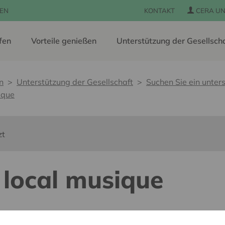
EN
KONTAKT
CERA UN
fen
Vorteile genießen
Unterstützung der Gesellsch
n
Unterstützung der Gesellschaft
Suchen Sie ein unters
ique
zt
local musique