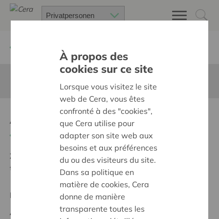
Zurück
Suchen Sie ein unterstütztes Projekt
À propos des
cookies sur ce site
Diese Seite ist nicht ins Deutsche übersetzt
Lorsque vous visitez le site
web de Cera, vous êtes
confronté à des "cookies",
Aankoop Muurtent 16x6m
que Cera utilise pour
Zurück
adapter son site web aux
besoins et aux préférences
Ziel:
Des quartiers chaleureux et bienveillants pour
du ou des visiteurs du site.
tous
Dans sa politique en
matière de cookies, Cera
Regionales Projekt
donne de manière
transparente toutes les
Anfangsdatum:
05/05/2026