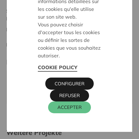
informations détaillées sur
les cookies qu'elle utilise
Stand :
In treatment
sur son site web.
Pajottenland
Vous pouvez choisir
Datum:
05/05/2026
d'accepter tous les cookies
ou définir les sortes de
Entscheidung:
Approved
cookies que vous souhaitez
autoriser.
Kontaktperson
COOKIE POLICY
ALAIN BAECK
CONFIGURER
016 27 96 03
alain.baeck@cera.coop
REFUSER
ACCEPTER
Weitere Projekte