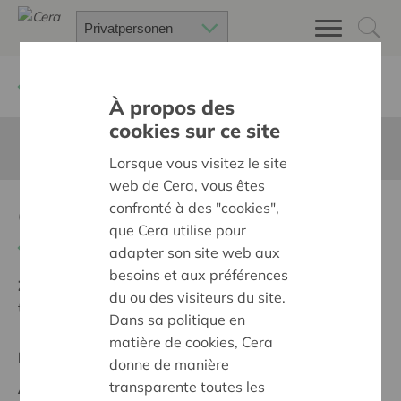
Zurück
Suchen Sie ein unterstütztes Projekt
À propos des
cookies sur ce site
Diese Seite ist nicht ins Deutsche übersetzt
Lorsque vous visitez le site
web de Cera, vous êtes
confronté à des "cookies",
Concert met pianist
que Cera utilise pour
Zurück
adapter son site web aux
besoins et aux préférences
Ziel:
Des quartiers chaleureux et bienveillants pour
du ou des visiteurs du site.
tous
Dans sa politique en
matière de cookies, Cera
Regionales Projekt
donne de manière
transparente toutes les
Anfangsdatum:
11/05/2026