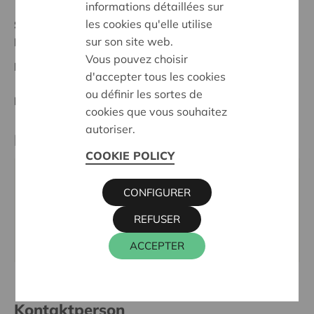
informations détaillées sur
les cookies qu'elle utilise
Stand :
In treatment
sur son site web.
Dender-Zwalm
Vous pouvez choisir
Datum:
11/05/2026
d'accepter tous les cookies
ou définir les sortes de
Entscheidung:
Approved
cookies que vous souhaitez
autoriser.
Partner
COOKIE POLICY
Koninklijke Harmonie Con Animo Oosterzele vzw,
CONFIGURER
Meulestraat 29, 9521 SINT-LIEVENS-HOUTEM
REFUSER
E-Mail:
Bestuur@conanimo.be
Webseite:
https://conanimo.be/
ACCEPTER
Kontaktperson