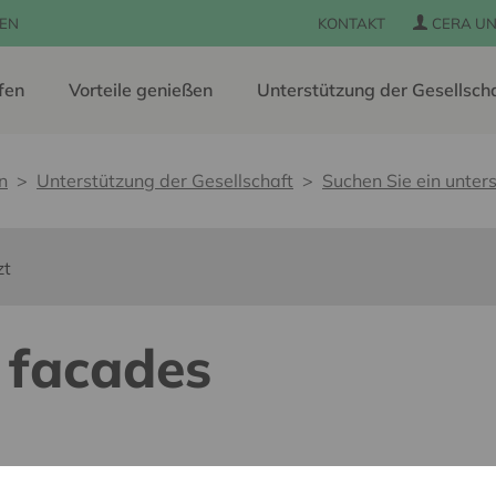
EN
KONTAKT
CERA UN
fen
Vorteile genießen
Unterstützung der Gesellsch
n
Unterstützung der Gesellschaft
Suchen Sie ein unters
zt
 facades
 pour tous