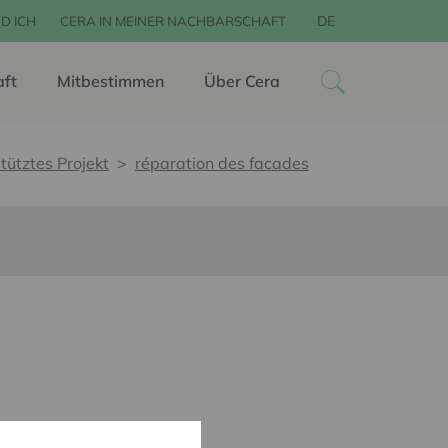
DE
D ICH
CERA IN MEINER NACHBARSCHAFT
aft
Mitbestimmen
Über Cera
tütztes Projekt
réparation des facades