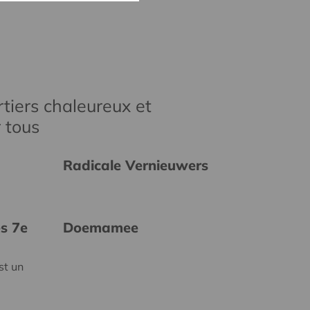
tiers chaleureux et
r tous
Radicale Vernieuwers
es 7e
Doemamee
st un