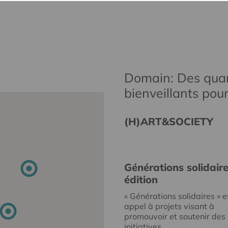
Domain: Des quar
bienveillants pou
(H)ART&SOCIETY
Générations solidair
édition
« Générations solidaires » e
appel à projets visant à
promouvoir et soutenir des
initiatives...