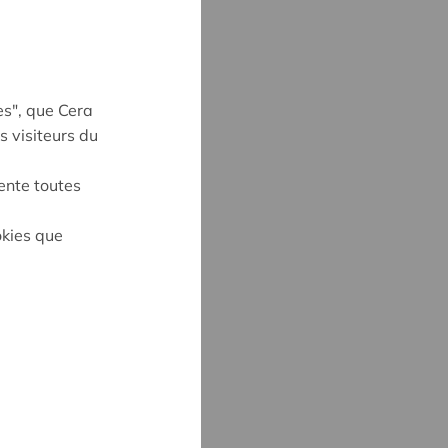
es", que Cera
s visiteurs du
ente toutes
on
okies que
E KEVELAER
3
kevelaer@cera.coop