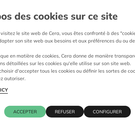
os des cookies sur ce site
bourg
:
04/06/2026
visitez le site web de Cera, vous êtes confronté à des "cooki
eidung:
In Request
adapter son site web aux besoins et aux préférences du ou de
ique en matière de cookies, Cera donne de manière transpar
ns détaillées sur les cookies qu'elle utilise sur son site web.
Kontaktpers
hoisir d'accepter tous les cookies ou définir les sortes de co
z autoriser.
ICY
 jean koch 17, 6700 ARLON
CHRISTOPH
016 27 96 2
christophe.
ACCEPTER
REFUSER
CONFIGURER