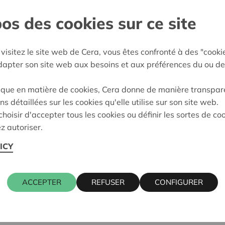
os des cookies sur ce site
Limburg
:
07/05/2026
visitez le site web de Cera, vous êtes confronté à des "cooki
adapter son site web aux besoins et aux préférences du ou de
eidung:
Approved
ique en matière de cookies, Cera donne de manière transpar
ns détaillées sur les cookies qu'elle utilise sur son site web.
hoisir d'accepter tous les cookies ou définir les sortes de co
z autoriser.
ICY
ACCEPTER
REFUSER
CONFIGURER