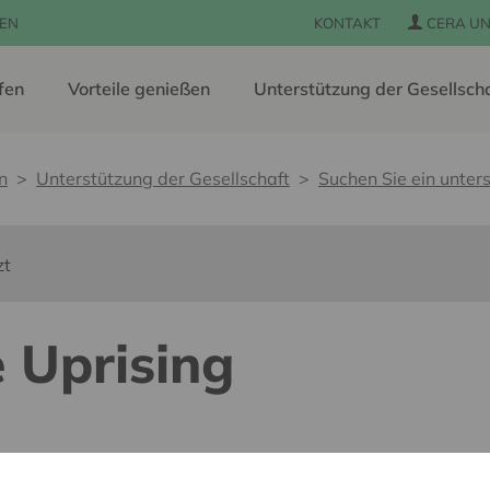
EN
KONTAKT
CERA UN
fen
Vorteile genießen
Unterstützung der Gesellsch
n
Unterstützung der Gesellschaft
Suchen Sie ein unters
zt
e Uprising
s barrières