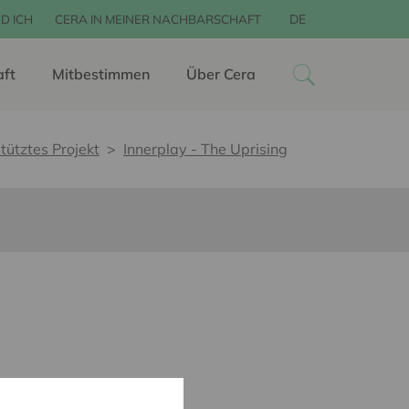
DE
D ICH
CERA IN MEINER NACHBARSCHAFT
aft
Mitbestimmen
Über Cera
tütztes Projekt
Innerplay - The Uprising