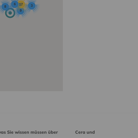
6
17
3
8
9
was Sie wissen müssen über
Cera und