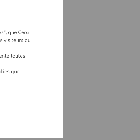
es", que Cera
s visiteurs du
ente toutes
okies que