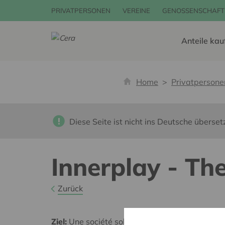
PRIVATPERSONEN
VEREINE
GENOSSENSCHAFT
Anteile kau
Home
Privatpersone
Diese Seite ist nicht ins Deutsche überset
Innerplay - Th
Zurück
Ziel:
Une société solidaire et respectueuse, san