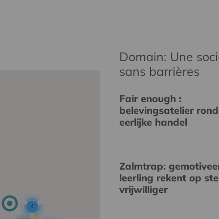
Domain: Une socié
sans barrières
Fair enough :
belevingsatelier rond
eerlijke handel
Zalmtrap: gemotivee
leerling rekent op st
vrijwilliger
4