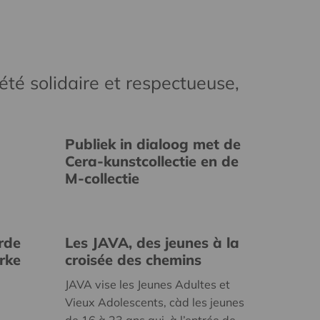
té solidaire et respectueuse,
Publiek in dialoog met de
Cera-kunstcollectie en de
M-collectie
rde
Les JAVA, des jeunes à la
erke
croisée des chemins
JAVA vise les Jeunes Adultes et
Vieux Adolescents, càd les jeunes
de 16 à 23 ans qui, à l’entrée de