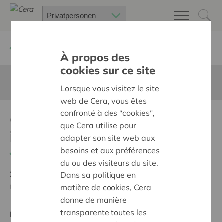
Zurück
Suchen Sie ein unterstütztes Projekt
À propos des
cookies sur ce site
Diese Seite ist nicht ins Deutsche übersetzt
Lorsque vous visitez le site
web de Cera, vous êtes
confronté à des "cookies",
Chiro Dokio verbindt
que Cera utilise pour
iedereen
adapter son site web aux
besoins et aux préférences
Zurück
du ou des visiteurs du site.
Ziel:
Des quartiers chaleureux et bienveillants pour
Dans sa politique en
tous
matière de cookies, Cera
donne de manière
transparente toutes les
Regionales Projekt