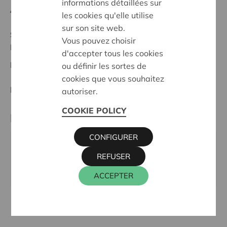
informations détaillées sur
Anfangsdatum:
20/05/2026
les cookies qu'elle utilise
sur son site web.
Stand :
In treatment
Vous pouvez choisir
Ieper-Poperinge
d'accepter tous les cookies
Datum:
20/05/2026
ou définir les sortes de
cookies que vous souhaitez
Entscheidung:
Approved
autoriser.
COOKIE POLICY
Kontaktperson
CONFIGURER
WIM INGELS
REFUSER
016 27 96 46
wim.ingels@cera.coop
ACCEPTER