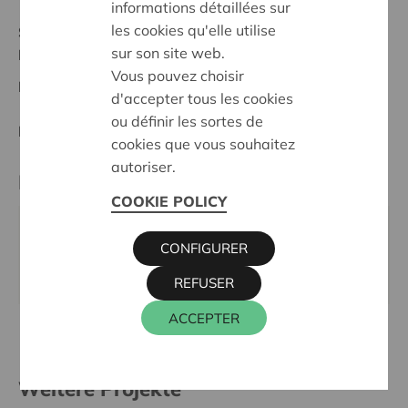
informations détaillées sur
les cookies qu'elle utilise
Stand :
In treatment
sur son site web.
Ieper-Poperinge
Vous pouvez choisir
Datum:
20/05/2026
d'accepter tous les cookies
ou définir les sortes de
Entscheidung:
Approved
cookies que vous souhaitez
autoriser.
Kontaktperson
COOKIE POLICY
WIM INGELS
CONFIGURER
016 27 96 46
wim.ingels@cera.coop
REFUSER
ACCEPTER
Weitere Projekte