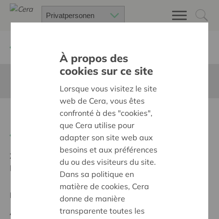
Zurück
Suchen Sie ein unterstütztes Projekt
À propos des
cookies sur ce site
Diese Seite ist nicht ins Deutsche übersetzt
Lorsque vous visitez le site
web de Cera, vous êtes
confronté à des "cookies",
Blijfstoel Ziggy XL
que Cera utilise pour
Zurück
adapter son site web aux
besoins et aux préférences
Ziel:
Une société solidaire et respectueuse, sans
du ou des visiteurs du site.
barrières
Dans sa politique en
matière de cookies, Cera
Regionales Projekt
donne de manière
transparente toutes les
Anfangsdatum:
20/05/2026