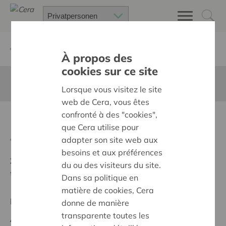
Zurück
Suchen Sie ein unterstütztes Projekt
À propos des
cookies sur ce site
Diese Seite ist nicht ins Deutsche übersetzt
Lorsque vous visitez le site
web de Cera, vous êtes
confronté à des "cookies",
Heerlijck rond vuur en oven
que Cera utilise pour
Zurück
adapter son site web aux
besoins et aux préférences
Ziel:
Des quartiers chaleureux et bienveillants pour
du ou des visiteurs du site.
tous
Dans sa politique en
matière de cookies, Cera
Regionales Projekt
donne de manière
transparente toutes les
Anfangsdatum:
11/05/2026