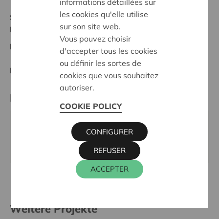
informations détaillées sur
les cookies qu'elle utilise
Stand :
In treatment
sur son site web.
Hageland
Vous pouvez choisir
Datum:
11/05/2026
d'accepter tous les cookies
ou définir les sortes de
Entscheidung:
Approved
cookies que vous souhaitez
autoriser.
Kontaktperson
COOKIE POLICY
KRISTIEN MARTENS
CONFIGURER
016 27 96 58
kristien.martens@cera.coop
REFUSER
ACCEPTER
Weitere Projekte