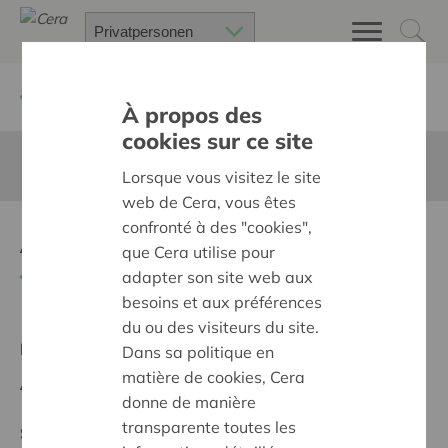
Zurück
Suchen Sie ein unterstütztes Projekt
À propos des
cookies sur ce site
Diese Seite ist nicht ins Deutsche übersetzt
Lorsque vous visitez le site
web de Cera, vous êtes
confronté à des "cookies",
Aankoop nieuwe RK tent
que Cera utilise pour
Zurück
adapter son site web aux
besoins et aux préférences
du ou des visiteurs du site.
Regionales Projekt
Dans sa politique en
matière de cookies, Cera
Anfangsdatum:
11/05/2026
donne de manière
transparente toutes les
Stand :
In treatment