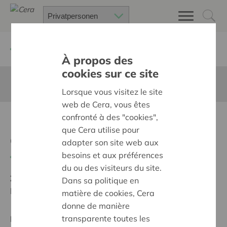
Zurück
Suchen Sie ein unterstütztes Projekt
À propos des
cookies sur ce site
Diese Seite ist nicht ins Deutsche übersetzt
Lorsque vous visitez le site
web de Cera, vous êtes
confronté à des "cookies",
Donner une voix pour
que Cera utilise pour
apprendre
adapter son site web aux
besoins et aux préférences
Zurück
du ou des visiteurs du site.
Ziel:
Une société solidaire et respectueuse, sans
Dans sa politique en
barrières
matière de cookies, Cera
donne de manière
transparente toutes les
Regionales Projekt