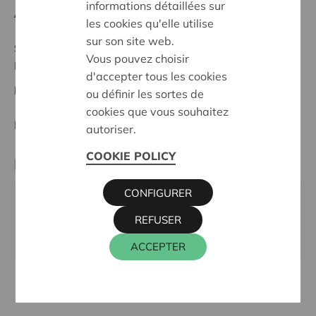
informations détaillées sur
Anfangsdatum:
12/05/2026
les cookies qu'elle utilise
sur son site web.
Stand :
In treatment
Vous pouvez choisir
Brabant Wallon
d'accepter tous les cookies
Datum:
12/05/2026
ou définir les sortes de
cookies que vous souhaitez
Entscheidung:
Approved
autoriser.
COOKIE POLICY
Kontaktperson
CONFIGURER
CHRISTOPHE KEVELAER
REFUSER
016 27 96 23
christophe.kevelaer@cera.coop
ACCEPTER