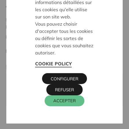
informations détaillées sur
Anfangsdatum:
11/05/2026
les cookies qu'elle utilise
sur son site web.
Stand :
In treatment
Vous pouvez choisir
Herentals - Heist o/d Berg
d'accepter tous les cookies
Datum:
11/05/2026
ou définir les sortes de
cookies que vous souhaitez
Entscheidung:
Approved
autoriser.
COOKIE POLICY
Kontaktperson
CONFIGURER
KRIS DEBRUYNE
REFUSER
016 27 96 74
kris.debruyne@cera.coop
ACCEPTER