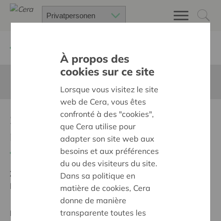
Zurück
Suchen Sie ein unterstütztes Projekt
À propos des
cookies sur ce site
Diese Seite ist nicht ins Deutsche übersetzt
Lorsque vous visitez le site
web de Cera, vous êtes
confronté à des "cookies",
Samen naar beweging en
que Cera utilise pour
rust
adapter son site web aux
besoins et aux préférences
Zurück
du ou des visiteurs du site.
Ziel:
Une société solidaire et respectueuse, sans
Dans sa politique en
barrières
matière de cookies, Cera
donne de manière
transparente toutes les
Regionales Projekt