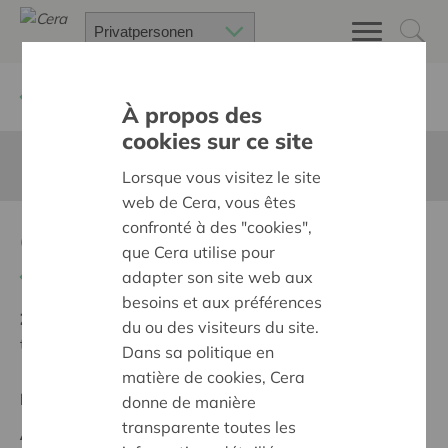
Zurück
Suchen Sie ein unterstütztes Projekt
À propos des
cookies sur ce site
Diese Seite ist nicht ins Deutsche übersetzt
Lorsque vous visitez le site
web de Cera, vous êtes
confronté à des "cookies",
Groen kiemt goed!
que Cera utilise pour
Zurück
adapter son site web aux
besoins et aux préférences
Ziel:
Des quartiers chaleureux et bienveillants pour
du ou des visiteurs du site.
tous
Dans sa politique en
matière de cookies, Cera
Regionales Projekt
donne de manière
transparente toutes les
Anfangsdatum:
20/05/2026