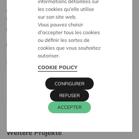
informations détaillées sur
les cookies qu'elle utilise
Stand :
In treatment
sur son site web.
Noordwest-Brabant
Vous pouvez choisir
Datum:
20/05/2026
d'accepter tous les cookies
ou définir les sortes de
Entscheidung:
Approved
cookies que vous souhaitez
autoriser.
Kontaktperson
COOKIE POLICY
ALAIN BAECK
CONFIGURER
016 27 96 03
alain.baeck@cera.coop
REFUSER
ACCEPTER
Weitere Projekte