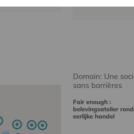
wim.ingels@
Domain: Une socié
sans barrières
Fair enough :
belevingsatelier rond
eerlijke handel