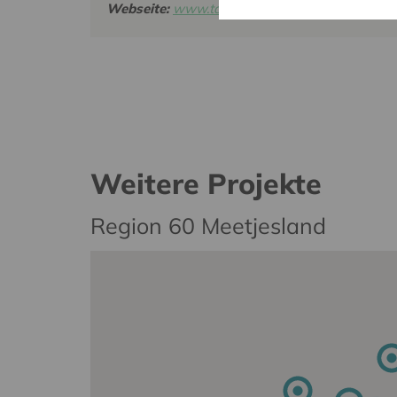
Webseite:
www.tanderuis.be
Weitere Projekte
Region 60 Meetjesland