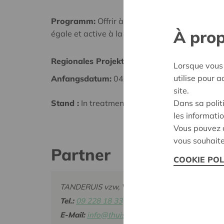
Programm:
Offrir à tous les mêmes chances de
À prop
égale et active à la société
Regionales Projekt
Meetje
Lorsque vous 
utilise pour 
Anfangsdatum:
04/06/2026
Datum
site.
Dans sa polit
Stand :
In treatment
Entsch
les informatio
Vous pouvez c
vous souhaite
Partner
COOKIE POL
TANDERUIS vzw, Visstraat 14, 9900 EEKLO
Tel.:
09 228 18 33
E-Mail:
info@thuisbegeleidingautisme.be