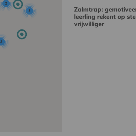
2
Zalmtrap: gemotivee
3
leerling rekent op st
vrijwilliger
2