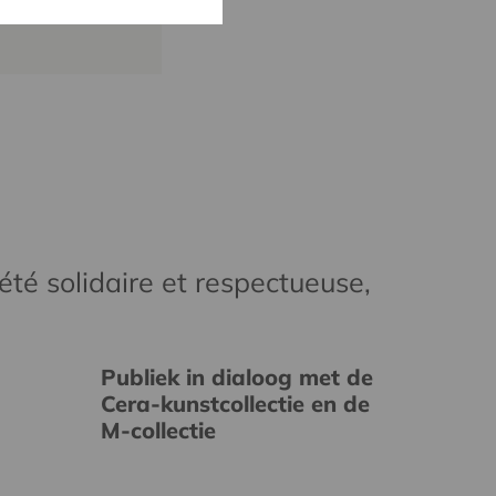
cera.coop
té solidaire et respectueuse,
Publiek in dialoog met de
Cera-kunstcollectie en de
M-collectie