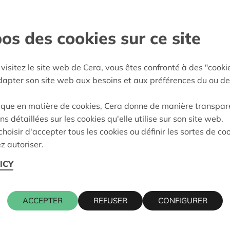
 participer à part entière,
os des cookies sur ce site
sland
visitez le site web de Cera, vous êtes confronté à des "cooki
adapter son site web aux besoins et aux préférences du ou de
:
04/06/2026
ique en matière de cookies, Cera donne de manière transpar
eidung:
Approved
ns détaillées sur les cookies qu'elle utilise sur son site web.
hoisir d'accepter tous les cookies ou définir les sortes de co
z autoriser.
Kontaktpers
ICY
ACCEPTER
REFUSER
CONFIGURER
WIM INGEL
016 27 96 4