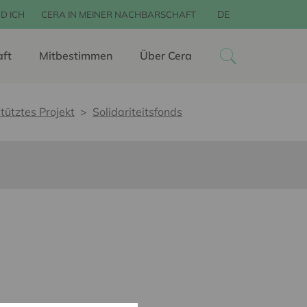
DE
D ICH
CERA IN MEINER NACHBARSCHAFT
aft
Mitbestimmen
Über Cera
tütztes Projekt
Solidariteitsfonds