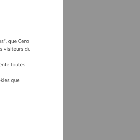
es", que Cera
s visiteurs du
ente toutes
okies que
on
S
6