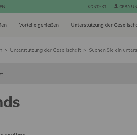
EN
KONTAKT
CERA UN
fen
Vorteile genießen
Unterstützung der Gesellsch
n
Unterstützung der Gesellschaft
Suchen Sie ein unters
zt
nds
s barrières