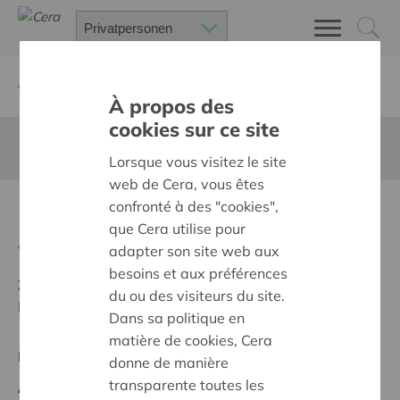
Zurück
Suchen Sie ein unterstütztes Projekt
À propos des
cookies sur ce site
Diese Seite ist nicht ins Deutsche übersetzt
Lorsque vous visitez le site
web de Cera, vous êtes
confronté à des "cookies",
De Fietskompagnon
que Cera utilise pour
Zurück
adapter son site web aux
besoins et aux préférences
Ziel:
Une société solidaire et respectueuse, sans
du ou des visiteurs du site.
barrières
Dans sa politique en
matière de cookies, Cera
Regionales Projekt
donne de manière
transparente toutes les
Anfangsdatum:
11/05/2026