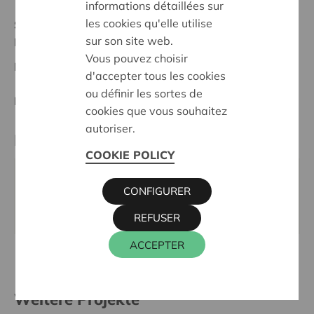
informations détaillées sur
les cookies qu'elle utilise
Stand :
In treatment
sur son site web.
Hageland
Vous pouvez choisir
Datum:
11/05/2026
d'accepter tous les cookies
ou définir les sortes de
Entscheidung:
Approved
cookies que vous souhaitez
autoriser.
Kontaktperson
COOKIE POLICY
KRISTIEN MARTENS
CONFIGURER
016 27 96 58
kristien.martens@cera.coop
REFUSER
ACCEPTER
Weitere Projekte