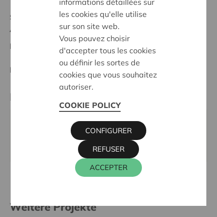
informations détaillées sur
les cookies qu'elle utilise
Stand :
In treatment
sur son site web.
Antwerpen
Vous pouvez choisir
Datum:
20/05/2026
d'accepter tous les cookies
ou définir les sortes de
Entscheidung:
Approved
cookies que vous souhaitez
autoriser.
Kontaktperson
COOKIE POLICY
KRIS DEBRUYNE
CONFIGURER
016 27 96 74
kris.debruyne@cera.coop
REFUSER
ACCEPTER
Weitere Projekte