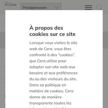
Zurück
Suchen Sie ein unterstütztes Projekt
À propos des
cookies sur ce site
Diese Seite ist nicht ins Deutsche übersetzt
Lorsque vous visitez le site
web de Cera, vous êtes
confronté à des "cookies",
Inlijving Rots en water
que Cera utilise pour
Zurück
adapter son site web aux
besoins et aux préférences
Ziel:
Des quartiers chaleureux et bienveillants pour
du ou des visiteurs du site.
tous
Dans sa politique en
matière de cookies, Cera
Regionales Projekt
donne de manière
transparente toutes les
Anfangsdatum:
20/05/2026