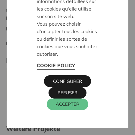
informations détaillées sur
les cookies qu'elle utilise
Stand :
In treatment
sur son site web.
Lier
Vous pouvez choisir
Datum:
02/06/2026
d'accepter tous les cookies
ou définir les sortes de
Entscheidung:
Approved
cookies que vous souhaitez
autoriser.
Kontaktperson
COOKIE POLICY
KRIS DEBRUYNE
CONFIGURER
016 27 96 74
kris.debruyne@cera.coop
REFUSER
ACCEPTER
Weitere Projekte