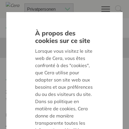
Zurück
Suchen Sie ein unterstütztes Projekt
À propos des
cookies sur ce site
Diese Seite ist nicht ins Deutsche übersetzt
Lorsque vous visitez le site
web de Cera, vous êtes
confronté à des "cookies",
Bouw chirolokalen
que Cera utilise pour
Zurück
adapter son site web aux
besoins et aux préférences
Ziel:
Des quartiers chaleureux et bienveillants pour
du ou des visiteurs du site.
tous
Dans sa politique en
matière de cookies, Cera
Regionales Projekt
donne de manière
transparente toutes les
Anfangsdatum:
02/06/2026