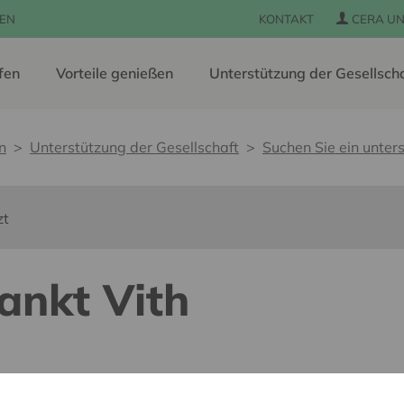
EN
KONTAKT
CERA UN
fen
Vorteile genießen
Unterstützung der Gesellsch
n
Unterstützung der Gesellschaft
Suchen Sie ein unters
zt
ankt Vith
 pour tous