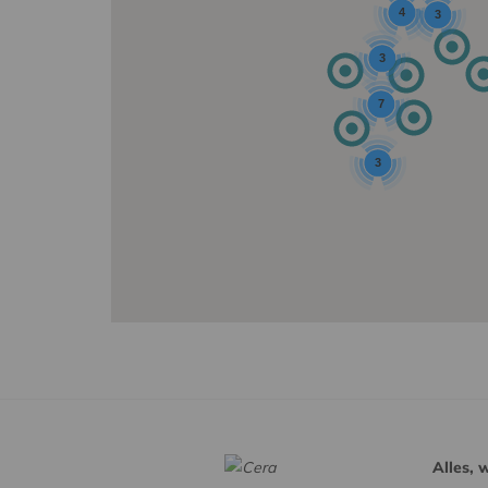
4
3
3
7
3
Alles, 