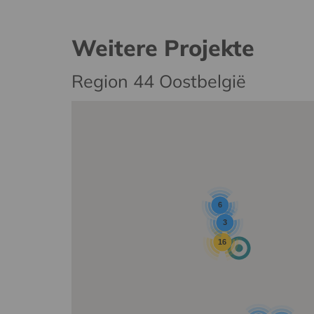
Weitere Projekte
Region 44 Oostbelgië
6
3
16