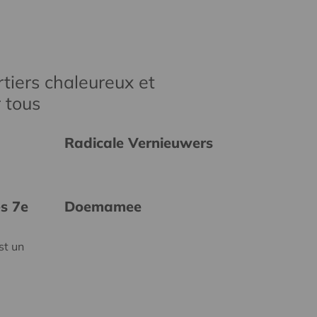
tiers chaleureux et
r tous
Radicale Vernieuwers
es 7e
Doemamee
st un