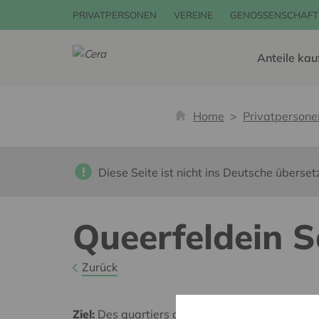
PRIVATPERSONEN
VEREINE
GENOSSENSCHAFT
Anteile kau
Home
Privatpersone
Diese Seite ist nicht ins Deutsche überset
Queerfeldein S
Zurück
Ziel:
Des quartiers chaleureux et bienveillants