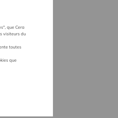
es", que Cera
s visiteurs du
ente toutes
okies que