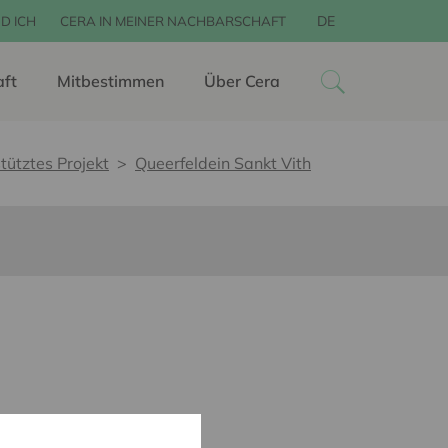
DE
D ICH
CERA IN MEINER NACHBARSCHAFT
aft
Mitbestimmen
Über Cera
tütztes Projekt
Queerfeldein Sankt Vith