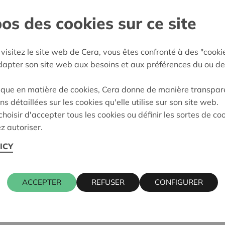
os des cookies sur ce site
gien
:
04/06/2026
visitez le site web de Cera, vous êtes confronté à des "cooki
adapter son site web aux besoins et aux préférences du ou de
eidung:
In Request
ique en matière de cookies, Cera donne de manière transpar
ns détaillées sur les cookies qu'elle utilise sur son site web.
hoisir d'accepter tous les cookies ou définir les sortes de co
z autoriser.
ICY
ACCEPTER
REFUSER
CONFIGURER