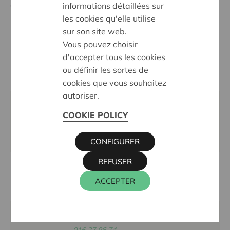
informations détaillées sur
Ostbelgien
les cookies qu'elle utilise
Datum:
04/06/2026
sur son site web.
Vous pouvez choisir
Entscheidung:
In Request
d'accepter tous les cookies
ou définir les sortes de
Partner
cookies que vous souhaitez
autoriser.
LUKSWERK VoG, Ketteniserstraße 6, 4711 LONTZEN
COOKIE POLICY
E-Mail:
lukswerk@posteo.com
Webseite:
https://www.instagram.com/lukswerk
CONFIGURER
REFUSER
ACCEPTER
Kontaktperson
KRIS DEBRUYNE
016 27 96 74