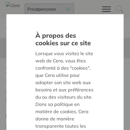
Zurück
Suchen Sie ein unterstütztes Projekt
À propos des
cookies sur ce site
Diese Seite ist nicht ins Deutsche übersetzt
Lorsque vous visitez le site
web de Cera, vous êtes
Zu.Hause
confronté à des "cookies",
que Cera utilise pour
Zurück
adapter son site web aux
besoins et aux préférences
Ziel:
Une société solidaire et respectueuse, sans
du ou des visiteurs du site.
barrières
Dans sa politique en
matière de cookies, Cera
Regionales Projekt
donne de manière
transparente toutes les
Stand :
Screening