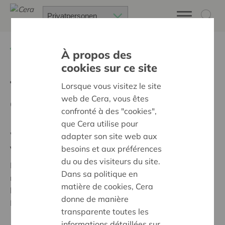
Zurück
Magazine
À propos des
cookies sur ce site
Teile deine gedanken und
Lorsque vous visitez le site
web de Cera, vous êtes
gewinne!
confronté à des "cookies",
que Cera utilise pour
Wie findest du ENGAGE? Was hältst du
adapter son site web aux
von ENJOY?
besoins et aux préférences
du ou des visiteurs du site.
Natürlich kannst du es kaum erwarten, bis das
Dans sa politique en
nächste ENGAGE in deinem Briefkasten landet. Und
matière de cookies, Cera
bist schnell dabei, um all die herrlichen Angebote in
donne de manière
ENJOY zu nutzen.
transparente toutes les
informations détaillées sur