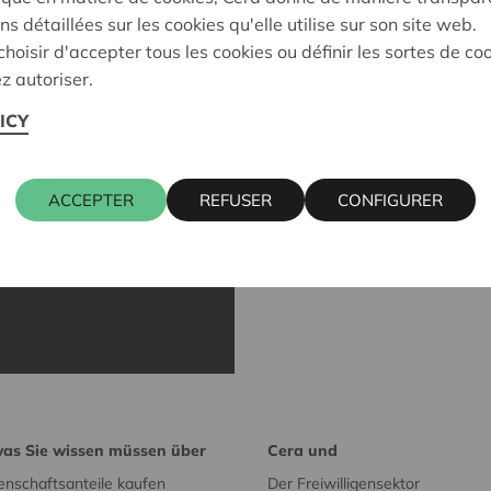
ns détaillées sur les cookies qu'elle utilise sur son site web.
1. Pros
hoisir d'accepter tous les cookies ou définir les sortes de co
z autoriser.
Colle, 
ICY
Une belle rob
dans le nez. S
ACCEPTER
REFUSER
CONFIGURER
Lire la fiche d
was Sie wissen müssen über
Cera und
nschaftsanteile kaufen
Der Freiwilligensektor