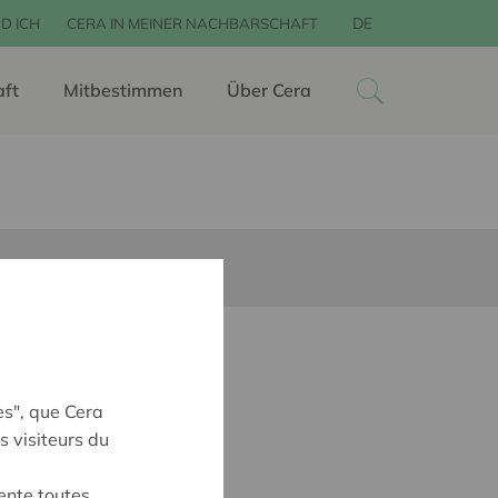
DE
D ICH
CERA IN MEINER NACHBARSCHAFT
aft
Mitbestimmen
Über Cera
es", que Cera
s visiteurs du
ente toutes