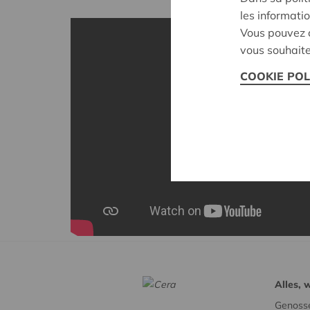
les informatio
Vous pouvez c
vous souhaite
COOKIE POL
Alles, 
Genosse