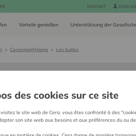
EN
KONTAKT
CERA UN
fen
Vorteile genießen
Unterstützung der Gesellsch
n
Ceravino@Home
Les bulles
zt
os des cookies sur ce site
visitez le site web de Cera, vous êtes confronté à des "cooki
adapter son site web aux besoins et aux préférences du ou de
ique en matière de cookies, Cera donne de manière transpar