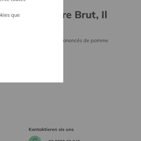
ecco Superiore Brut, Il
okies que
Veneto, Italie
e jaune clair. Des arômes prononcés de pomme
ec, équilibré et harmonieux.
escriptive
Kontaktieren sie uns