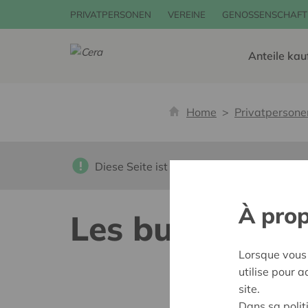
PRIVATPERSONEN
VEREINE
GENOSSENSCHAFT
Anteile kau
Home
Privatpersone
Diese Seite ist nicht ins Deutsche überset
À prop
Les bulles
Lorsque vous 
utilise pour 
site.
Dans sa polit