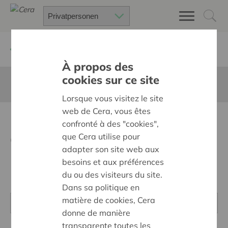
Zurück
Privatpersonen
À propos des
cookies sur ce site
Diese Seite ist nicht ins Deutsche übersetzt
Lorsque vous visitez le site
web de Cera, vous êtes
Formulaire de participation
confronté à des "cookies",
Co-vitamines
que Cera utilise pour
adapter son site web aux
besoins et aux préférences
du ou des visiteurs du site.
Dans sa politique en
matière de cookies, Cera
donne de manière
transparente toutes les