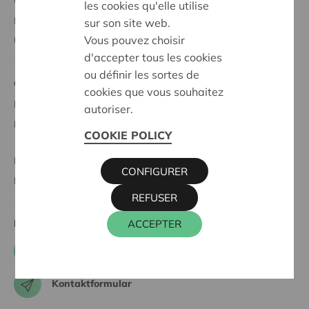
Unterstützung der Gesellschaft
les cookies qu'elle utilise
Mitbestimmen
sur son site web.
Vous pouvez choisir
Über Cera
d'accepter tous les cookies
ou définir les sortes de
Cera und
cookies que vous souhaitez
Der Freiwilligensektor
autoriser.
Kooperatives Unternehmertum
COOKIE POLICY
KBC Ancora
CONFIGURER
BRS
REFUSER
ACCEPTER
Kontaktieren sie uns
+32 0800 62 340
Kontaktformular