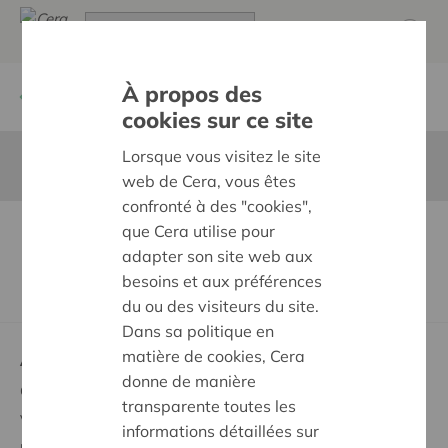
À propos des
Zurück
Participation Social Impact Award
cookies sur ce site
Lorsque vous visitez le site
Diese Seite ist nicht ins Deutsche übersetzt
web de Cera, vous êtes
confronté à des "cookies",
que Cera utilise pour
Deze ronde
adapter son site web aux
besoins et aux préférences
du ou des visiteurs du site.
Dans sa politique en
matière de cookies, Cera
Alles, was Sie wissen müssen über
donne de manière
Genossenschaftsanteile kaufen
transparente toutes les
Vorteile genießen
informations détaillées sur