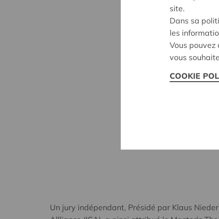
site.
Dans sa polit
les informatio
Vous pouvez c
vous souhaite
COOKIE POL
Un jury indépendant, Présidé par Klaus Niederl