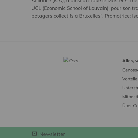
Allliance (ICA), a ainsi attribué le Master's 
UCL (Economic School of Louvain), pour son tr
potagers collectifs à Bruxelles". Promotrice: Is
Alles, 
Genosse
Vorteil
Unterst
Mitbes
Über C
Newsletter