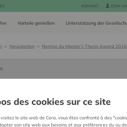
EN
KONTAKT
CERA UN
fen
Vorteile genießen
Unterstützung der Gesellsch
n
Neuigkeiten
Remise du Master's Thesis Award 2016
zt
ter's Thesis Award
os des cookies sur ce site
visitez le site web de Cera, vous êtes confronté à des "cooki
10 Mai 2016
adapter son site web aux besoins et aux préférences du ou de