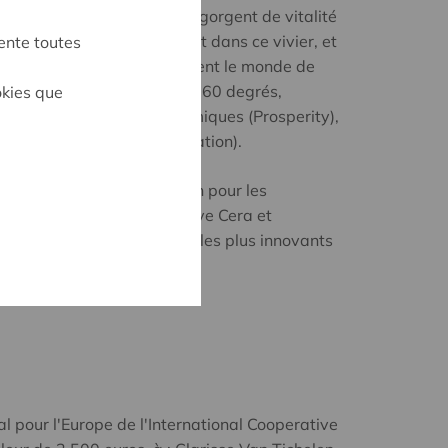
inières de talents. Elles regorgent de vitalité
cteurs les plus divers. C'est dans ce vivier, et
ente toutes
rveaux d'aujourd'hui préparent le monde de
 un regard transversal à 360 degrés,
okies que
tés sociales (People), économiques (Prosperity),
et participatives (Participation).
sité de Namur, la Fondation pour les
tenariat avec la coopérative Cera et
 les travaux des étudiants les plus innovants
mie coopérative durable.
l pour l'Europe de l'International Cooperative