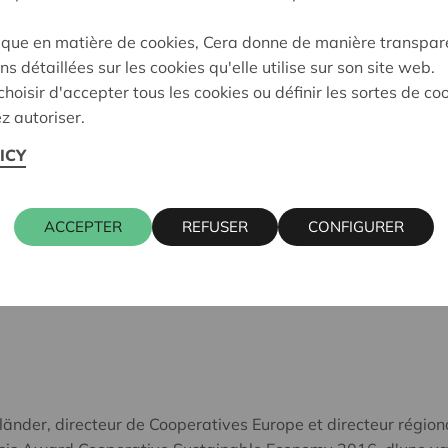
Nos universités sont des pép
et d'imagination dans les se
ique en matière de cookies, Cera donne de manière transpar
parmi d'autres, que les ce
ns détaillées sur les cookies qu'elle utilise sur son site web.
demain. Un monde qui exige
hoisir d'accepter tous les cookies ou définir les sortes de co
soucieux à la fois de finali
z autoriser.
environnementales (Planet) 
ICY
Ce mardi 10 mai, à l'Univer
Générations Futures, en par
ACCEPTER
REFUSER
CONFIGURER
Coopburo, a mis à l'honneur
dans le domaine de l'écono
änder, directeur de Cooperatives Europe et directeur régiona