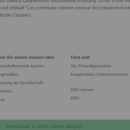
Thesis Award Cooperative Sustainable Economy 2016, d'une val
avail intitulé "Les communs comme vecteur de transition écol
abelle Cassiers.
was Sie wissen müssen über
Cera und
nschaftsanteile kaufen
Der Freiwilligensektor
e genießen
Kooperatives Unternehmertum
ützung der Gesellschaft
KBC Ancora
timmen
BRS
era
Muntstraat 1, 3000 Löwen, Belgien