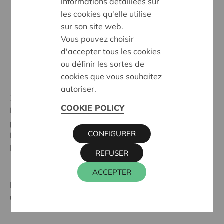
informations détaillées sur
les cookies qu'elle utilise
sur son site web.
Vous pouvez choisir
d'accepter tous les cookies
ou définir les sortes de
cookies que vous souhaitez
autoriser.
29 Mai 2019
COOKIE POLICY
Dans l’édition printemps 2019 du CeraSelect, vous
pouviez participer à la tombola gratuite en faveur de
CONFIGURER
BRS en vue de gagner un bon pour un dîner chez les
Mastercooks (ou Young Masters).
REFUSER
ACCEPTER
Découvrez
la liste des heureux gagnants
qui reportent
un dîner exquis.