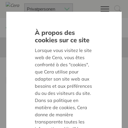
Zurück
Neuigkeiten
À propos des
cookies sur ce site
Diese Seite ist nicht ins Deutsche übersetzt
Lorsque vous visitez le site
web de Cera, vous êtes
confronté à des "cookies",
Résultats de la tombola au
que Cera utilise pour
profit de BRS
adapter son site web aux
besoins et aux préférences
du ou des visiteurs du site.
Dans sa politique en
matière de cookies, Cera
donne de manière
transparente toutes les