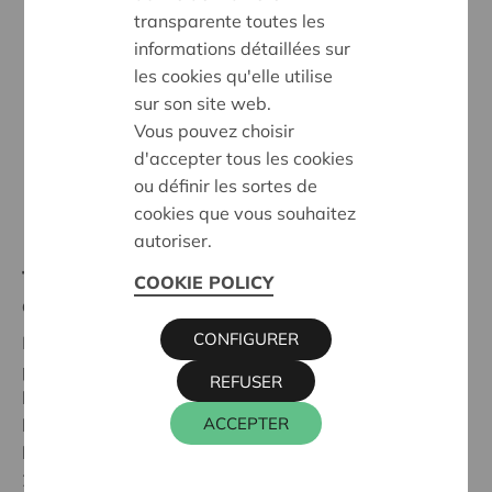
transparente toutes les
informations détaillées sur
les cookies qu'elle utilise
sur son site web.
Vous pouvez choisir
d'accepter tous les cookies
ou définir les sortes de
cookies que vous souhaitez
autoriser.
16 Dezember 2024
Taux inchangé pour la deuxième année
COOKIE POLICY
consécutive
CONFIGURER
Le Conseil d'Administration de la coopérative Cera
propose un dividende brut de 4,00 % au titre de
REFUSER
l'exercice 2024. Cette proposition sera soumise à
ACCEPTER
l'approbation des coopérateurs de Cera lors de
l'Assemblée Générale annuelle du samedi 14 juin
2025.