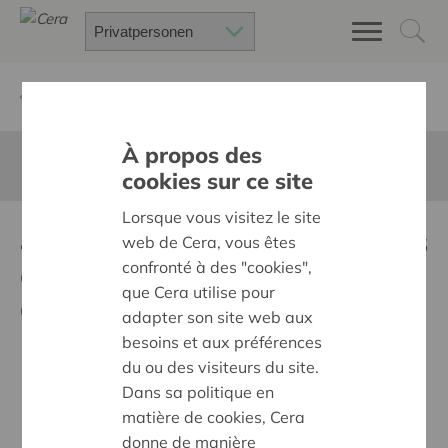
Zurück
Neuigkeiten
À propos des
Diese Seite ist nicht ins Deutsche übersetzt
cookies sur ce site
Lorsque vous visitez le site
4,00% de dividende pour les
web de Cera, vous êtes
coopérateurs Cera au titre
confronté à des "cookies",
que Cera utilise pour
de l'exercice 2024
adapter son site web aux
besoins et aux préférences
du ou des visiteurs du site.
Dans sa politique en
matière de cookies, Cera
donne de manière