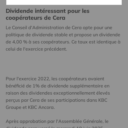
Dividende intéressant pour les
coopérateurs de Cera
Le Conseil d'Administration de Cera opte pour une
politique de dividende stable et propose un dividende
de 4,00 % à ses coopérateurs. Ce taux est identique à
celui de l'exercice précédent.
Pour l'exercice 2022, les coopérateurs avaient
bénéficié de 1% de dividende supplémentaire en
raison des dividendes exceptionnellement élevés
perçus par Cera de ses participations dans KBC
Groupe et KBC Ancora.
Après approbation par l'Assemblée Générale, le