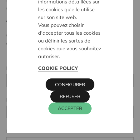
type d'informations que vous désirez recevoir.
informations détaillées sur
Cera Newsletter
les cookies qu'elle utilise
sur son site web.
Abonnez-vous ici à notre newsletter.
Vous pouvez choisir
d'accepter tous les cookies
Ces données sont utilisées uniquement pour la gestion
ou définir les sortes de
de notre base de données.
cookies que vous souhaitez
autoriser.
COOKIE POLICY
Prénom *
CONFIGURER
REFUSER
Nom *
ACCEPTER
E-mail *