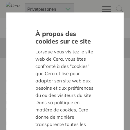
Zurück
Kontakt
À propos des
cookies sur ce site
Diese Seite ist nicht ins Deutsche übersetzt
Lorsque vous visitez le site
web de Cera, vous êtes
confronté à des "cookies",
Restez au courant de nos
que Cera utilise pour
activités
adapter son site web aux
besoins et aux préférences
Vous souhaitez être tenu au courant des activités,
du ou des visiteurs du site.
projets et avantages proposés par la coopérative
Dans sa politique en
Cera ?
matière de cookies, Cera
donne de manière
Remplissez le formulaire ci-dessous et choisissez le
transparente toutes les