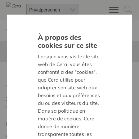
Zurück
Suchen Sie ein unterstütztes Projekt
À propos des
cookies sur ce site
Diese Seite ist nicht ins Deutsche übersetzt
Lorsque vous visitez le site
web de Cera, vous êtes
confronté à des "cookies",
DIY on wheels
que Cera utilise pour
Zurück
adapter son site web aux
besoins et aux préférences
Ziel:
Des quartiers chaleureux et bienveillants pour
du ou des visiteurs du site.
tous
Dans sa politique en
matière de cookies, Cera
Regionales Projekt
donne de manière
transparente toutes les
Anfangsdatum:
07/02/2023