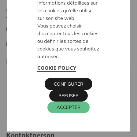
informations détaillées sur
les cookies qu'elle utilise
Stand :
Complete
sur son site web.
Waasland
Vous pouvez choisir
Datum:
07/11/2023
d'accepter tous les cookies
ou définir les sortes de
Entscheidung:
In Request
cookies que vous souhaitez
autoriser.
Partner
COOKIE POLICY
Vrije Technische Scholen van Sint-Niklaas - VTS 3
CONFIGURER
BuSO, BREEDSTRAAT 104, 9100 SINT-NIKLAAS
REFUSER
Tel.:
03 78 05 361
Webseite:
www.vts3.space
ACCEPTER
Kontaktperson