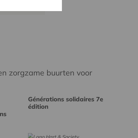
en zorgzame buurten voor
Générations solidaires 7e
édition
ins