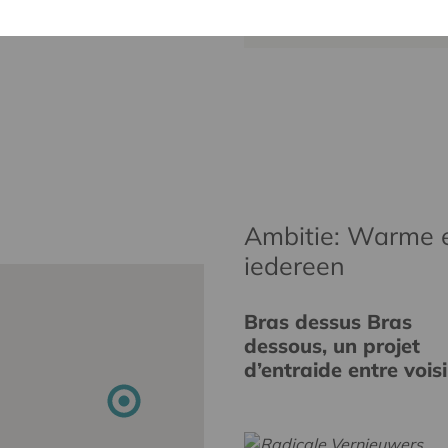
Ambitie: Warme 
iedereen
Bras dessus Bras
dessous, un projet
d’entraide entre vois