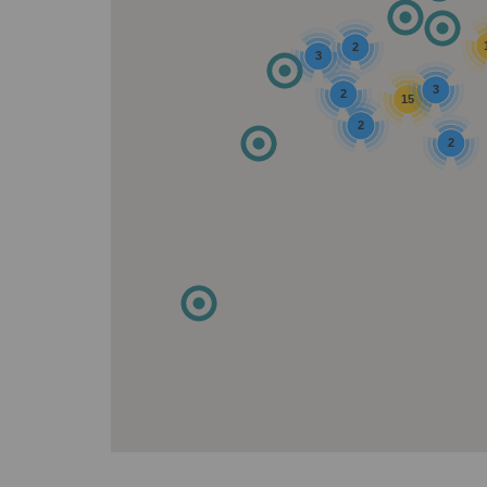
2
3
3
2
15
2
2