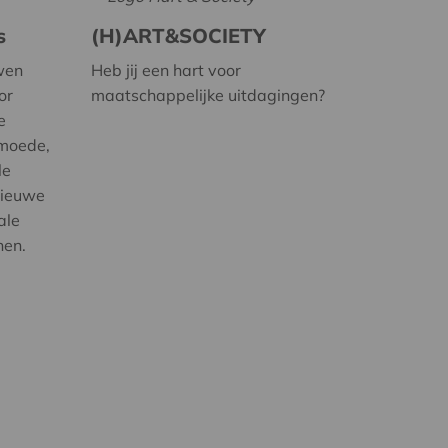
s
(H)ART&SOCIETY
wen
Heb jij een hart voor
or
maatschappelijke uitdagingen?
e
rmoede,
le
nieuwe
ale
nen.