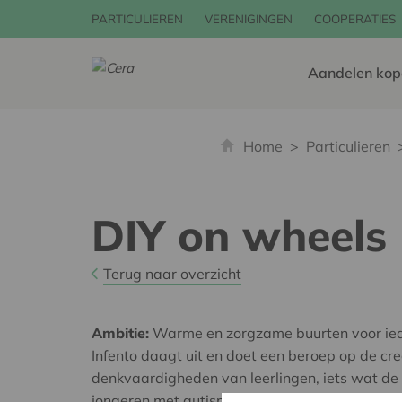
PARTICULIEREN
VERENIGINGEN
COOPERATIES
Aandelen kop
Home
Particulieren
DIY on wheels
Terug naar overzicht
Ambitie:
Warme en zorgzame buurten voor ie
Infento daagt uit en doet een beroep op de crea
denkvaardigheden van leerlingen, iets wat de
jongeren met autismespectrumstoornis verster