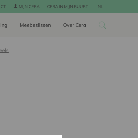
NL
ACT
MIJN CERA
CERA IN MIJN BUURT
ing
Meebeslissen
Over Cera
eels