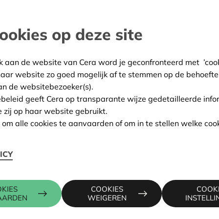
end vermogen, kritisch
ookies op deze site
and
k aan de website van Cera word je geconfronteerd met ’cooki
:
07/11/2023
haar website zo goed mogelijk af te stemmen op de behoefte
an de websitebezoeker(s).
ing:
In aanvraag
ebeleid geeft Cera op transparante wijze gedetailleerde info
e zij op haar website gebruikt.
n om alle cookies te aanvaarden of om in te stellen welke cook
Contactpers
ICY
VTS 3 BuSO, BREEDSTRAAT
KIES
COOKIES
COOK
ALAIN BAE
AARDEN
WEIGEREN
INSTELL
016 27 96 0
alain.baeck