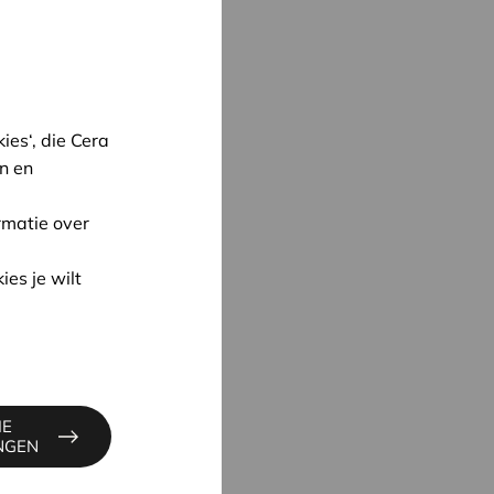
es‘, die Cera
n en
rmatie over
ies je wilt
oon
IE
CK
INGEN
3
@cera.coop