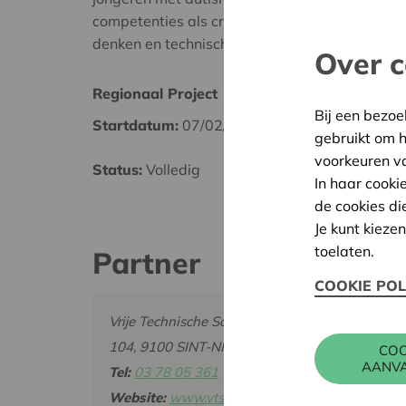
competenties als creativiteit, probleemoploss
denken en technisch inzicht stimuleren.
Over c
Regionaal Project
Waasl
Bij een bezoe
Startdatum:
07/02/2023
Datum
gebruikt om 
voorkeuren v
Status:
Volledig
Besliss
In haar cooki
de cookies di
Je kunt kieze
toelaten.
Partner
COOKIE POL
Vrije Technische Scholen van Sint-Niklaas - 
104, 9100 SINT-NIKLAAS
COO
AANV
Tel:
03 78 05 361
Website:
www.vts3.space