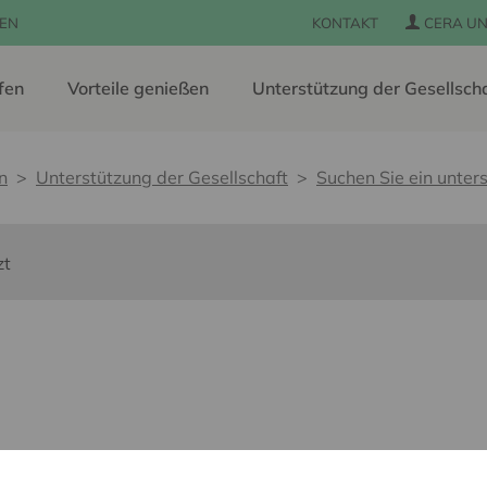
EN
KONTAKT
CERA UN
fen
Vorteile genießen
Unterstützung der Gesellsch
n
Unterstützung der Gesellschaft
Suchen Sie ein unters
zt
s barrières