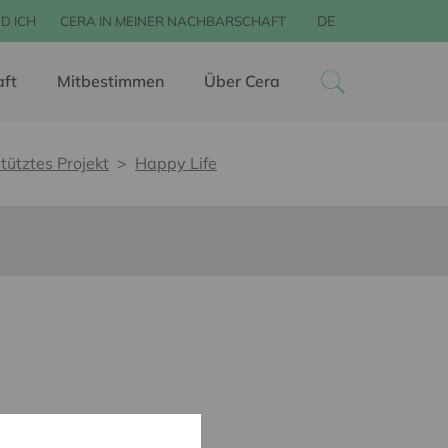
DE
D ICH
CERA IN MEINER NACHBARSCHAFT
aft
Mitbestimmen
Über Cera
tütztes Projekt
Happy Life