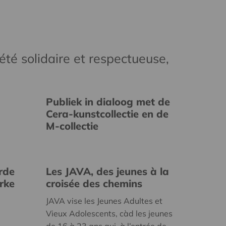
té solidaire et respectueuse,
Publiek in dialoog met de
Cera-kunstcollectie en de
M-collectie
rde
Les JAVA, des jeunes à la
erke
croisée des chemins
JAVA vise les Jeunes Adultes et
Vieux Adolescents, càd les jeunes
de 16 à 23 ans qui, à l’entrée de