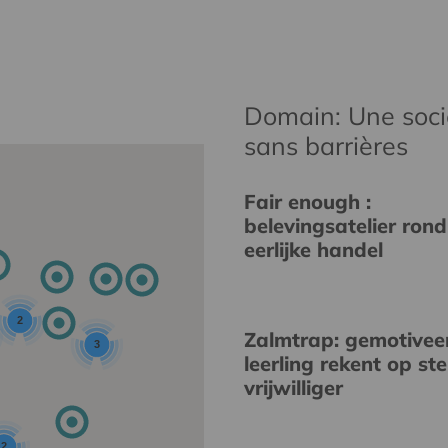
Domain: Une socié
sans barrières
Fair enough :
belevingsatelier rond
eerlijke handel
2
Zalmtrap: gemotivee
3
leerling rekent op st
vrijwilliger
2