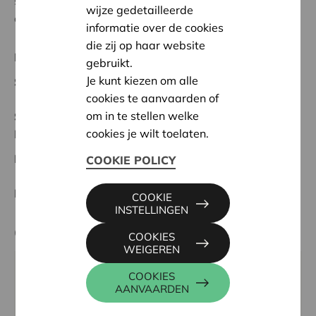
sterker in te zetten op ons pedagogisch handelen naar
wijze gedetailleerde
onze jongeren toe.
informatie over de cookies
die zij op haar website
Regionaal Project
gebruikt.
Je kunt kiezen om alle
Startdatum:
06/06/2024
cookies te aanvaarden of
om in te stellen welke
Status:
Volledig
cookies je wilt toelaten.
Meetjesland
Datum:
06/06/2024
COOKIE POLICY
Beslissing:
Goedgekeurd
COOKIE
INSTELLINGEN
Contactpersoon
COOKIES
WEIGEREN
WIM INGELS
COOKIES
AANVAARDEN
016 27 96 46
wim.ingels@cera.coop