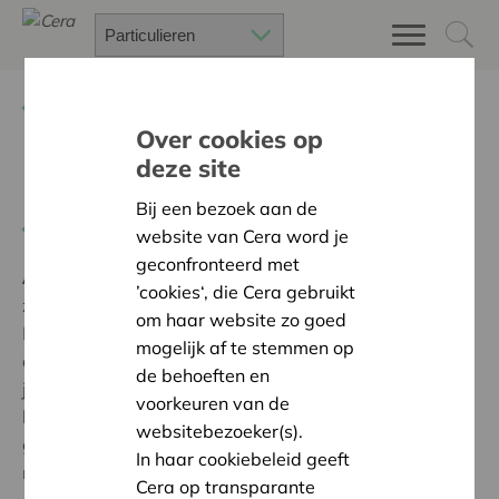
Terug
Project zoeken
Over cookies op
deze site
Happy Life
Bij een bezoek aan de
Terug naar overzicht
website van Cera word je
geconfronteerd met
Ambitie:
Een solidaire, respectvolle samenleving
’cookies‘, die Cera gebruikt
zonder drempels
om haar website zo goed
Met dit - door Cera gesteund - project in de
mogelijk af te stemmen op
dagbegeleiding konden we de ruimtes waar de
de behoeften en
jongeren overdag zijn, via geluiddempende panelen,
voorkeuren van de
leef-, speel- en kindvriendelijk maken. Doordat de
websitebezoeker(s).
galm in de ruimtes gedempt is, heerst er een grotere
In haar cookiebeleid geeft
rust in deze leefruimtes. De rust laat ons toe om nog
Cera op transparante