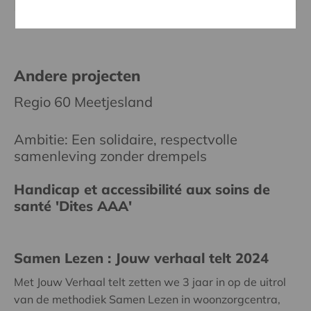
Andere projecten
Regio 60 Meetjesland
Ambitie: Een solidaire, respectvolle
samenleving zonder drempels
Handicap et accessibilité aux soins de
santé 'Dites AAA'
Samen Lezen : Jouw verhaal telt 2024
Met Jouw Verhaal telt zetten we 3 jaar in op de uitrol
van de methodiek Samen Lezen in woonzorgcentra,