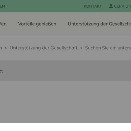
EN
KONTAKT
CERA UN
fen
Vorteile genießen
Unterstützung der Gesellsch
n
Unterstützung der Gesellschaft
Suchen Sie ein unters
zt
s barrières