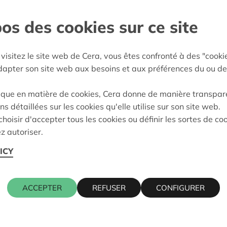
os des cookies sur ce site
erkempen
:
16/10/2024
visitez le site web de Cera, vous êtes confronté à des "cooki
eidung:
Approved
adapter son site web aux besoins et aux préférences du ou de
ique en matière de cookies, Cera donne de manière transpar
ns détaillées sur les cookies qu'elle utilise sur son site web.
Kontaktpers
hoisir d'accepter tous les cookies ou définir les sortes de co
z autoriser.
ICY
2390 MALLE
KRISTIEN 
016 27 96 5
kristien.ma
ACCEPTER
REFUSER
CONFIGURER