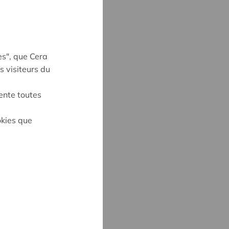
es", que Cera
s visiteurs du
ente toutes
on
okies que
MARTENS
8
rtens@cera.coop