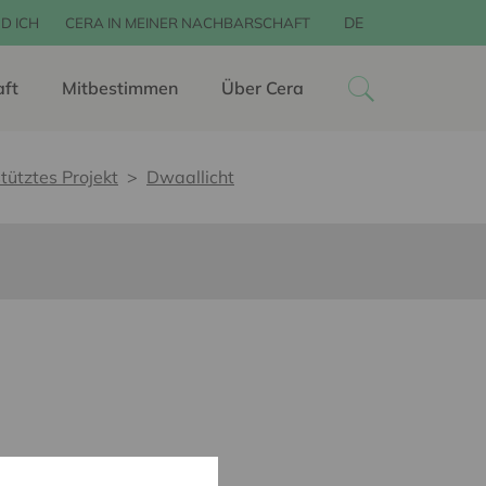
DE
D ICH
CERA IN MEINER NACHBARSCHAFT
aft
Mitbestimmen
Über Cera
tütztes Projekt
Dwaallicht