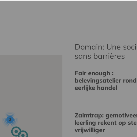
Domain: Une socié
sans barrières
Fair enough :
belevingsatelier rond
eerlijke handel
Zalmtrap: gemotivee
2
leerling rekent op st
vrijwilliger