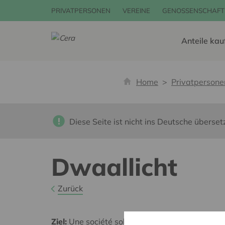
PRIVATPERSONEN
VEREINE
GENOSSENSCHAFT
Anteile kau
Home
Privatpersone
Diese Seite ist nicht ins Deutsche überset
Dwaallicht
Zurück
Ziel:
Une société solidaire et respectueuse, san