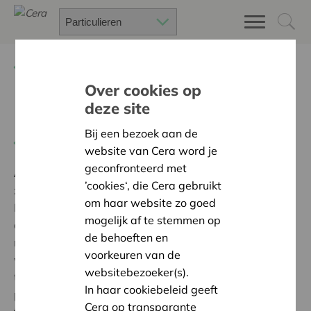
Terug
Project zoeken
Over cookies op
deze site
Dwaallicht
Bij een bezoek aan de
Terug naar overzicht
website van Cera word je
geconfronteerd met
Ambitie:
Een solidaire, respectvolle samenleving
’cookies‘, die Cera gebruikt
zonder drempels
om haar website zo goed
Dankzij Cera kon Dwaallicht een 90-tal personen met
mogelijk af te stemmen op
dementie én hun mantelzorgers een namiddag van
de behoeften en
muziek, ontmoeting en ontspanning bieden. Bovendien
voorkeuren van de
werd er op een informele wijze verbinding gelegd
websitebezoeker(s).
tussen personen met dementie, hun mantelzorgers én
In haar cookiebeleid geeft
professionals actief in de sector, want ook zij waren
Cera op transparante