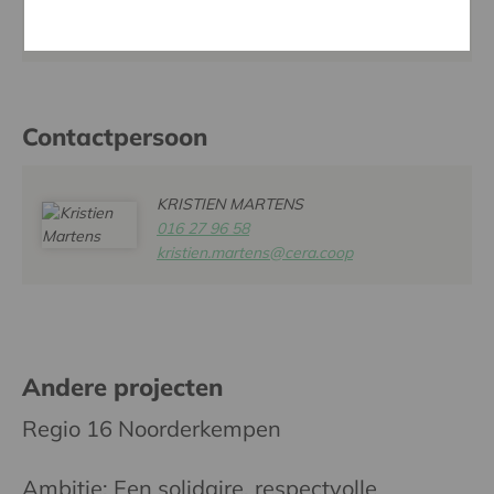
Website:
www.dwaallicht.be
Contactpersoon
KRISTIEN MARTENS
016 27 96 58
kristien.martens@cera.coop
Andere projecten
Regio 16 Noorderkempen
Ambitie: Een solidaire, respectvolle