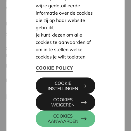
talrijk aanwezig. Tenslotte kon Dwaallicht, dankzij
wijze gedetailleerde
Cera, werken aan de naambekendheid.
informatie over de cookies
die zij op haar website
Regionaal Project
gebruikt.
Startdatum:
16/10/2024
Je kunt kiezen om alle
cookies te aanvaarden of
Status:
Volledig
om in te stellen welke
Noorderkempen
cookies je wilt toelaten.
Datum:
16/10/2024
COOKIE POLICY
Beslissing:
Goedgekeurd
COOKIE
INSTELLINGEN
Partner
COOKIES
WEIGEREN
DWAALLICHT, ANTWERPSESTEENWEG 503, 2390
COOKIES
AANVAARDEN
MALLE
Email:
info@dwaallicht.be