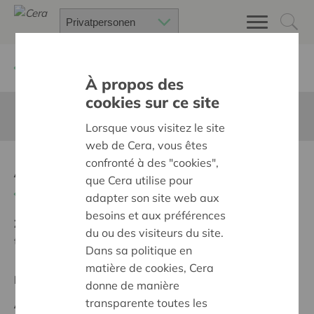
Zurück
Suchen Sie ein unterstütztes Projekt
À propos des
cookies sur ce site
Diese Seite ist nicht ins Deutsche übersetzt
Lorsque vous visitez le site
web de Cera, vous êtes
confronté à des "cookies",
Abt&Abdij
que Cera utilise pour
Zurück
adapter son site web aux
besoins et aux préférences
Ziel:
Des quartiers chaleureux et bienveillants pour
du ou des visiteurs du site.
tous
Dans sa politique en
matière de cookies, Cera
Regionales Projekt
donne de manière
transparente toutes les
Anfangsdatum:
12/02/2026