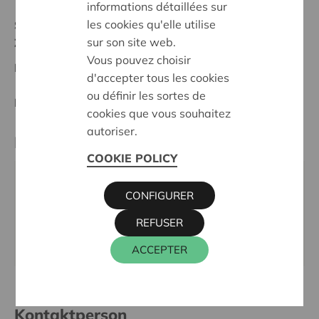
informations détaillées sur
les cookies qu'elle utilise
Stand :
In treatment
sur son site web.
Zuid-Limburg
Vous pouvez choisir
Datum:
12/02/2026
d'accepter tous les cookies
ou définir les sortes de
Entscheidung:
Approved
cookies que vous souhaitez
autoriser.
Partner
COOKIE POLICY
KUNST-GROEN, TIENSEVEST 25, 3800 SINT-
CONFIGURER
TRUIDEN
REFUSER
Tel.:
011 68 65 03
Webseite:
https://www.kunstgroen.be/
ACCEPTER
Kontaktperson