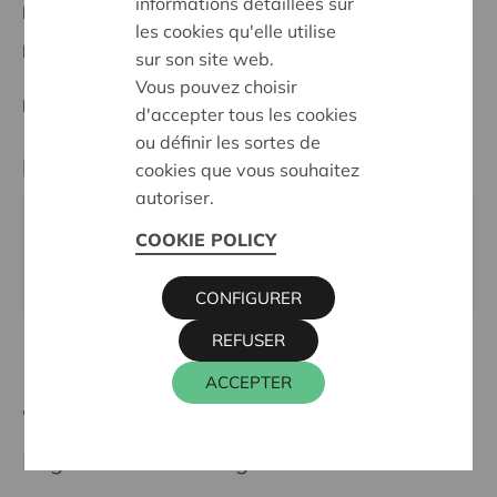
informations détaillées sur
Luxembourg
les cookies qu'elle utilise
Datum:
04/06/2026
sur son site web.
Vous pouvez choisir
Entscheidung:
In Request
d'accepter tous les cookies
ou définir les sortes de
Kontaktperson
cookies que vous souhaitez
autoriser.
CHRISTOPHE KEVELAER
COOKIE POLICY
016 27 96 23
christophe.kevelaer@cera.coop
CONFIGURER
REFUSER
ACCEPTER
Weitere Projekte
Region 5 Luxembourg