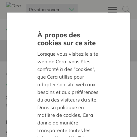
Zurück
Suchen Sie ein unterstütztes Projekt
À propos des
cookies sur ce site
Diese Seite ist nicht ins Deutsche übersetzt
Lorsque vous visitez le site
web de Cera, vous êtes
confronté à des "cookies",
Computer Project
que Cera utilise pour
Zurück
adapter son site web aux
besoins et aux préférences
Ziel:
Des quartiers chaleureux et bienveillants pour
du ou des visiteurs du site.
tous
Dans sa politique en
matière de cookies, Cera
Regionales Projekt
donne de manière
transparente toutes les
Stand :
Screening