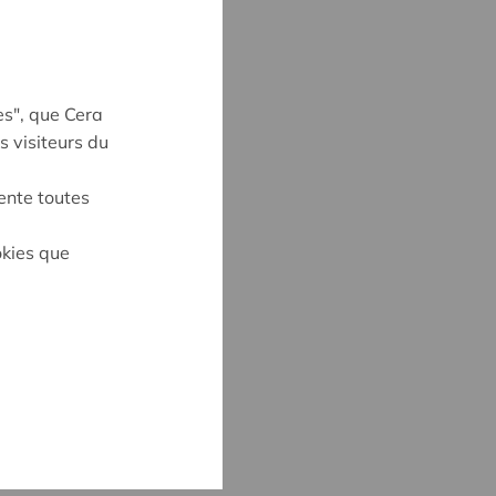
es", que Cera
s visiteurs du
ente toutes
okies que