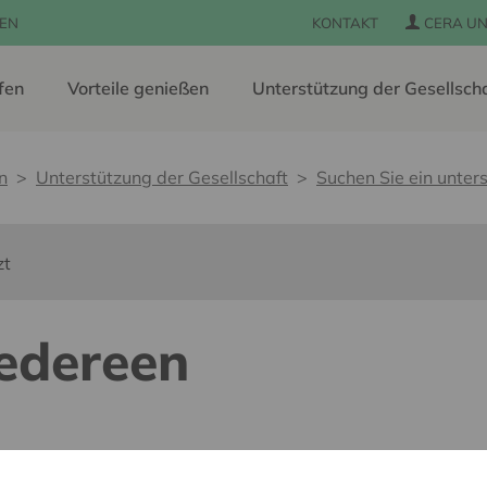
EN
KONTAKT
CERA UN
fen
Vorteile genießen
Unterstützung der Gesellsch
n
Unterstützung der Gesellschaft
Suchen Sie ein unters
zt
iedereen
s barrières