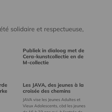
té solidaire et respectueuse,
Publiek in dialoog met de
Cera-kunstcollectie en de
M-collectie
rde
Les JAVA, des jeunes à la
erke
croisée des chemins
JAVA vise les Jeunes Adultes et
Vieux Adolescents, càd les jeunes
de 16 à 23 ans qui, à l’entrée de