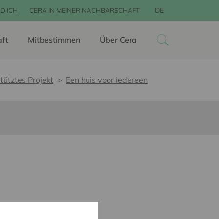
DE
D ICH
CERA IN MEINER NACHBARSCHAFT
aft
Mitbestimmen
Über Cera
tütztes Projekt
Een huis voor iedereen