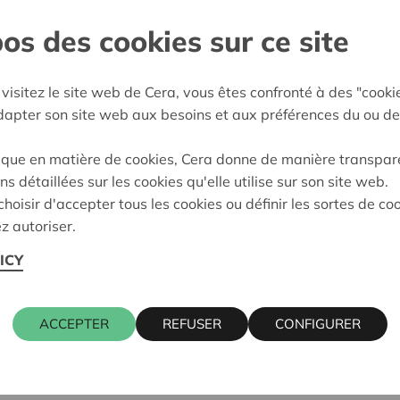
os des cookies sur ce site
l-Rupel
:
19/05/2026
visitez le site web de Cera, vous êtes confronté à des "cooki
adapter son site web aux besoins et aux préférences du ou de
eidung:
Approved
ique en matière de cookies, Cera donne de manière transpar
ns détaillées sur les cookies qu'elle utilise sur son site web.
hoisir d'accepter tous les cookies ou définir les sortes de co
z autoriser.
ICY
ACCEPTER
REFUSER
CONFIGURER