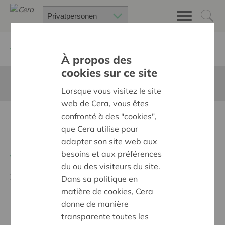
Zurück
Suchen Sie ein unterstütztes Projekt
À propos des
cookies sur ce site
Diese Seite ist nicht ins Deutsche übersetzt
Lorsque vous visitez le site
web de Cera, vous êtes
confronté à des "cookies",
Met nette schoenen naar
que Cera utilise pour
school
adapter son site web aux
besoins et aux préférences
Zurück
du ou des visiteurs du site.
Ziel:
Une société solidaire et respectueuse, sans
Dans sa politique en
barrières
matière de cookies, Cera
donne de manière
transparente toutes les
Regionales Projekt