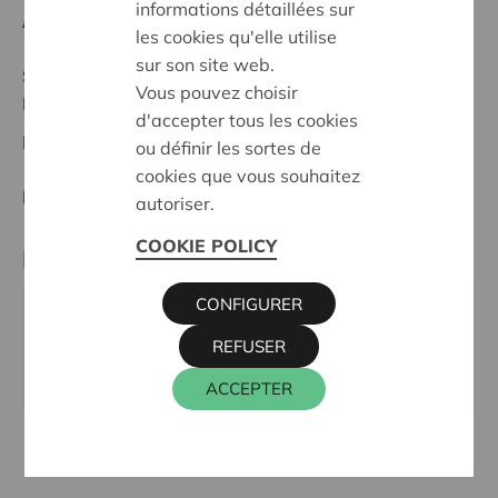
informations détaillées sur
Anfangsdatum:
05/05/2026
les cookies qu'elle utilise
sur son site web.
Stand :
In treatment
Vous pouvez choisir
Maasland
d'accepter tous les cookies
Datum:
05/05/2026
ou définir les sortes de
cookies que vous souhaitez
Entscheidung:
Approved
autoriser.
COOKIE POLICY
Kontaktperson
CONFIGURER
KRIS DEBRUYNE
REFUSER
016 27 96 74
kris.debruyne@cera.coop
ACCEPTER