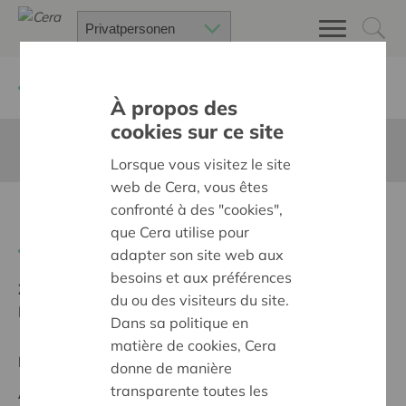
Zurück
Suchen Sie ein unterstütztes Projekt
À propos des
cookies sur ce site
Diese Seite ist nicht ins Deutsche übersetzt
Lorsque vous visitez le site
web de Cera, vous êtes
confronté à des "cookies",
Deelatelier REST
que Cera utilise pour
Zurück
adapter son site web aux
besoins et aux préférences
Ziel:
Une société solidaire et respectueuse, sans
du ou des visiteurs du site.
barrières
Dans sa politique en
matière de cookies, Cera
Regionales Projekt
donne de manière
transparente toutes les
Anfangsdatum:
19/05/2026