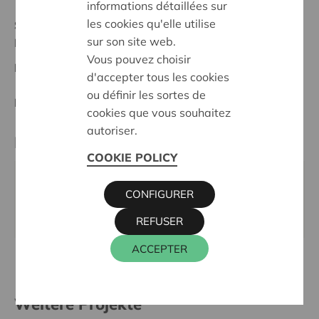
informations détaillées sur
les cookies qu'elle utilise
Stand :
In treatment
sur son site web.
Mortsel-Rupel
Vous pouvez choisir
Datum:
19/05/2026
d'accepter tous les cookies
ou définir les sortes de
Entscheidung:
Approved
cookies que vous souhaitez
autoriser.
Kontaktperson
COOKIE POLICY
KRIS DEBRUYNE
CONFIGURER
016 27 96 74
kris.debruyne@cera.coop
REFUSER
ACCEPTER
Weitere Projekte