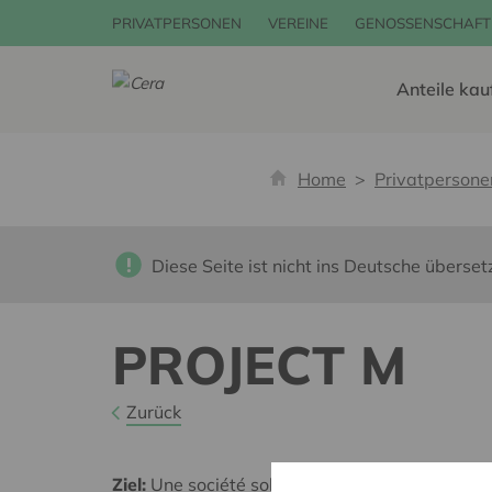
PRIVATPERSONEN
VEREINE
GENOSSENSCHAFT
Anteile kau
Home
Privatpersone
Diese Seite ist nicht ins Deutsche überset
PROJECT M
Zurück
Ziel:
Une société solidaire et respectueuse, san