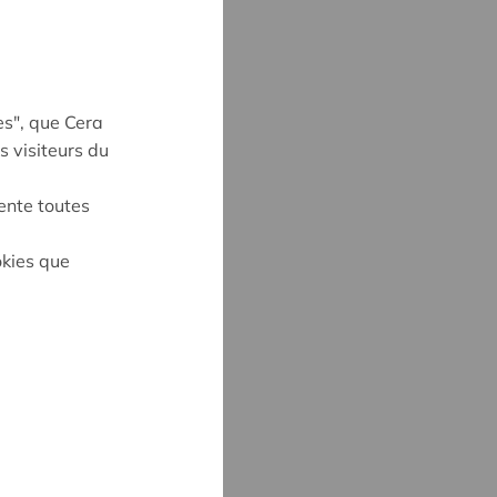
es", que Cera
s visiteurs du
ente toutes
on
okies que
CK
3
@cera.coop