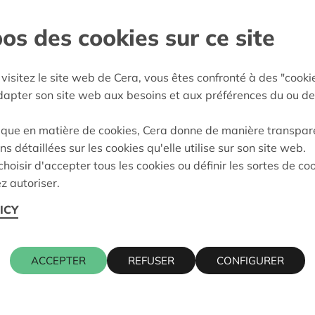
os des cookies sur ce site
west-Brabant
:
20/05/2026
visitez le site web de Cera, vous êtes confronté à des "cooki
eidung:
Approved
adapter son site web aux besoins et aux préférences du ou de
ique en matière de cookies, Cera donne de manière transpar
ns détaillées sur les cookies qu'elle utilise sur son site web.
Kontaktpers
hoisir d'accepter tous les cookies ou définir les sortes de co
z autoriser.
ICY
PELLE-OP-DEN-BOS
ALAIN BAE
016 27 96 0
alain.baeck
ACCEPTER
REFUSER
CONFIGURER