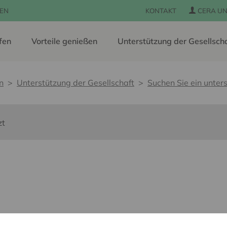
EN
KONTAKT
CERA UN
fen
Vorteile genießen
Unterstützung der Gesellsch
n
Unterstützung der Gesellschaft
Suchen Sie ein unters
zt
s barrières