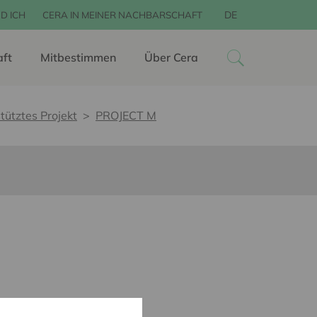
DE
D ICH
CERA IN MEINER NACHBARSCHAFT
aft
Mitbestimmen
Über Cera
tütztes Projekt
PROJECT M