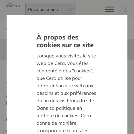
Zurück
Suchen Sie ein unterstütztes Projekt
À propos des
cookies sur ce site
Diese Seite ist nicht ins Deutsche übersetzt
Lorsque vous visitez le site
web de Cera, vous êtes
Hulp aan voedselbank
confronté à des "cookies",
que Cera utilise pour
Zurück
adapter son site web aux
besoins et aux préférences
Ziel:
Une société solidaire et respectueuse, sans
du ou des visiteurs du site.
barrières
Dans sa politique en
matière de cookies, Cera
Regionales Projekt
donne de manière
Anfangsdatum:
20/05/2026
transparente toutes les