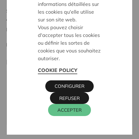
informations détaillées sur
Stand :
In treatment
les cookies qu'elle utilise
Antwerpen
sur son site web.
Vous pouvez choisir
Datum:
20/05/2026
d'accepter tous les cookies
ou définir les sortes de
Entscheidung:
Approved
cookies que vous souhaitez
autoriser.
Partner
COOKIE POLICY
VOEDSELBANK ANTWERPEN-MECHELEN-,
CONFIGURER
Vosstraat 200 1, 2600 ANTWERPEN
Tel.:
03 645 01 79
REFUSER
E-Mail:
Antwerpen@foodbanks.be
ACCEPTER
Webseite:
www.voedselbanken.be