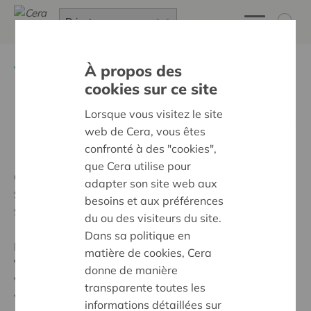
Zurück
Wettbewerbe
À propos des
cookies sur ce site
Entdecken Sie Cera auf KBC
Lorsque vous visitez le site
web de Cera, vous êtes
Mobile!
confronté à des "cookies",
que Cera utilise pour
Gute Nachrichten: Cera ist ab sofort über 'Extra
adapter son site web aux
Services' in Ihrer KBC Mobile App auf Ihrem
besoins et aux préférences
Smartphone verfügbar.
du ou des visiteurs du site.
Dans sa politique en
Mit nur wenigen Klicks können Sie jetzt Ihre Cera-
matière de cookies, Cera
Vorteile bestellen.
donne de manière
Versuchen Sie es selbst und nehmen Sie an unserem
transparente toutes les
Wettbewerb teil. Sie haben die Chance, 1 von 5
informations détaillées sur