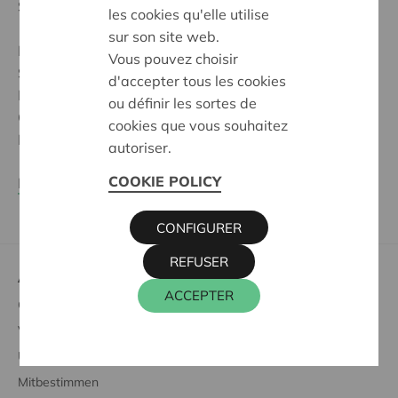
Samsung Galaxy A71 Smartphones zu gewinnen!
les cookies qu'elle utilise
sur son site web.
NB : Sie können das Wettbewerbsformular auf dieser
Vous pouvez choisir
Seite nicht finden? Dann gehen Sie zu Ihrer KBC
d'accepter tous les cookies
Mobile-App.
ou définir les sortes de
Öffnen Sie 'Zusatzleistungen', klicken Sie auf das Cera-
cookies que vous souhaitez
Logo und gehen Sie zu ‚Teilhaber-Vorteile‘.
autoriser.
COOKIE POLICY
Lesen Sie die Wettbewerbsregeln
.
CONFIGURER
REFUSER
Alles, was Sie wissen müssen über
ACCEPTER
Genossenschaftsanteile kaufen
Vorteile genießen
Unterstützung der Gesellschaft
Mitbestimmen