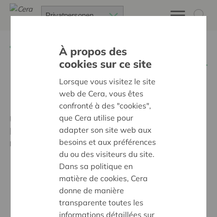
Zurück
Mitglied eines Beratungsausschusses
À propos des
werden
cookies sur ce site
Lorsque vous visitez le site
Unsere Kriterien
web de Cera, vous êtes
confronté à des "cookies",
que Cera utilise pour
Um Mitglied eines regionalen
adapter son site web aux
Beratungsausschusses zu werden,
müssen Sie:
besoins et aux préférences
du ou des visiteurs du site.
Dans sa politique en
matière de cookies, Cera
Teilhaber sein und für mindestens 600 Euro Cera-
donne de manière
Anteile haben
transparente toutes les
informations détaillées sur
über 18 und unter 65 Jahre alt sein