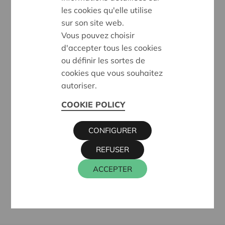
les cookies qu'elle utilise
sozial engagiert sein
sur son site web.
an finanzwirtschaftlichen Themen interessiert sein
Vous pouvez choisir
bereit sein, an drei Abendtreffen pro Jahr in Ihrer
d'accepter tous les cookies
Region teilzunehmen
ou définir les sortes de
kein Angestellter der KBC Gruppe AG sein (oder
cookies que vous souhaitez
der Unternehmen, an denen die KBC Gruppe AG
autoriser.
direkt oder indirekt beteiligt ist, einschließlich ihrer
COOKIE POLICY
unabhängigen Betreiber)
kein Ehepartner, rechtlich oder tatsächlich
CONFIGURER
zusammenlebender Partner, Blutsverwandter bis
zum zweiten Grad oder verheirateter Verwandter
REFUSER
bis zum ersten Grad eines derzeitigen Mitglieds
ACCEPTER
des regionalen Beratungsausschusses sein.