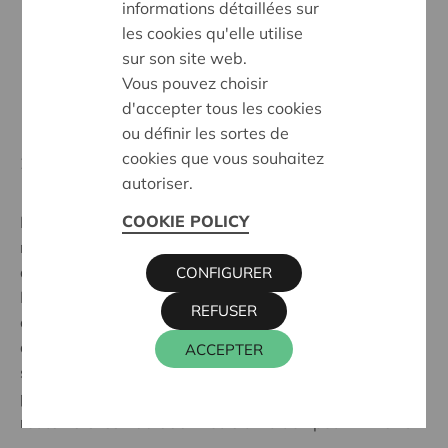
informations détaillées sur
les cookies qu'elle utilise
sur son site web.
Vous pouvez choisir
d'accepter tous les cookies
ou définir les sortes de
cookies que vous souhaitez
28 Januar 2022
autoriser.
11.949
COOKIE POLICY
En 2021, Cera a accueilli pas moins de 11.949
nouveaux coopérateurs. C'est beaucoup plus que les
années précédentes.
CONFIGURER
Pour la première fois, il y a également eu une
REFUSER
croissance nette significative (en tenant compte des
décès et des départs volontaires). Notre base de
ACCEPTER
sociétaires a augmenté de plus de 4000 coopérateurs
pour atteindre un total de 381.581 particuliers. En
route vers les 400.000 : notre ambition pour fin 2025.