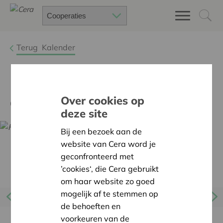
Terug
Kalender
Hoe zien onze economie en
arbeidsmarkt eruit in 2050?
Over cookies op
deze site
Bij een bezoek aan de
website van Cera word je
geconfronteerd met
’cookies‘, die Cera gebruikt
om haar website zo goed
mogelijk af te stemmen op
de behoeften en
voorkeuren van de