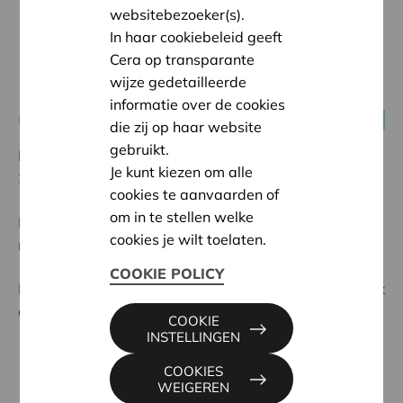
websitebezoeker(s).
In haar cookiebeleid geeft
Cera op transparante
wijze gedetailleerde
informatie over de cookies
01 maart 2019 11:30 - 14:00
Over Cera
die zij op haar website
gebruikt.
Hoe zien onze economie en arbeidsmarkt eruit in
Je kunt kiezen om alle
2050? Is iedereen dan freelancer? In een coöperatie?
cookies te aanvaarden of
om in te stellen welke
Met deze vragen lokten we meer dan 300 mensen
cookies je wilt toelaten.
naar deze Horizon 2050-lezing op 1 maart 2019.
COOKIE POLICY
Lees hieronder ons verslag en de presentaties of bekijk
de opname.
COOKIE
INSTELLINGEN
COOKIES
WEIGEREN
Waar:
Herman Teirlick auditorium KBC