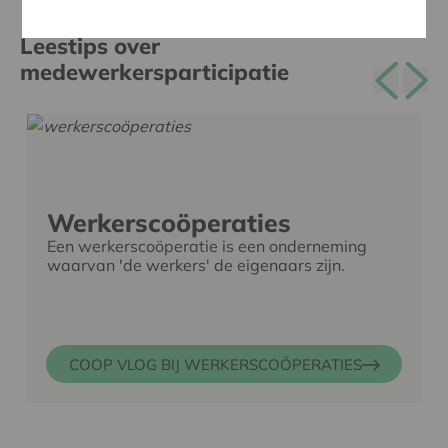
Leestips over
medewerkersparticipatie
Werkerscoöperaties
Een werkerscoöperatie is een onderneming
waarvan 'de werkers' de eigenaars zijn.
COOP VLOG BIJ WERKERSCOÖPERATIES