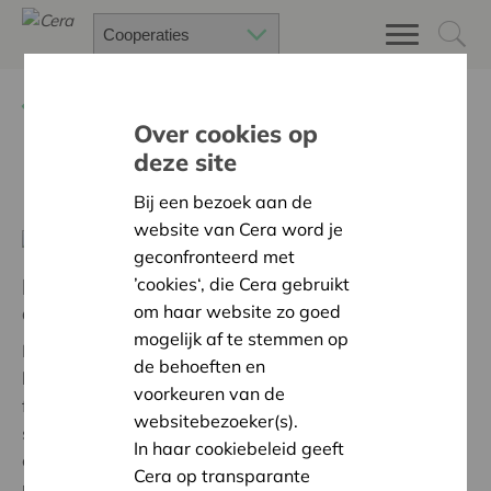
Terug
Advies op maat
Over cookies op
deze site
Medewerkersparticipatie
Bij een bezoek aan de
website van Cera word je
geconfronteerd met
Hoe betrek je je medewerkers in een
’cookies‘, die Cera gebruikt
onderneming?
om haar website zo goed
mogelijk af te stemmen op
Binnen participatief ondernemen zijn er twee
de behoeften en
belangrijke pijlers: inspraak & betrokkenheid en
voorkeuren van de
financiële participatie. De meest verregaande van dit
websitebezoeker(s).
spectrum is wellicht een
werkerscoöperatie
:
In haar cookiebeleid geeft
ondernemingen in mede-eigendom van de
Cera op transparante
medewerkers.