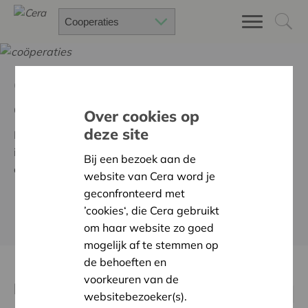
Cera ondersteunt
coöperatieve ondernemers
Over cookies op
deze site
De coöperatieve dienstverlening van Cera informeert,
inspireert en adviseert mensen, organisaties en beleid
Bij een bezoek aan de
over coöperatief ondernemen.
website van Cera word je
geconfronteerd met
’cookies‘, die Cera gebruikt
MEER WETEN OVER CERA & COÖPERATIES
om haar website zo goed
mogelijk af te stemmen op
de behoeften en
voorkeuren van de
Kalender
websitebezoeker(s).