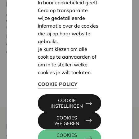
In haar cookiebeleid geeft
Cera op transparante
Cera Coop Workshop 'Starten met of bij een
wijze gedetailleerde
coöperatie' - Leuven
informatie over de cookies
09/09/2026 09:30 - 14:30
die zij op haar website
Een inspirerende introductie voor iedereen die een
gebruikt.
coöperatief idee wil verkennen of zijn kennis van het
Je kunt kiezen om alle
coöperatieve model wil verdiepen.
cookies te aanvaarden of
om in te stellen welke
cookies je wilt toelaten.
MEER KALENDERITEMS
COOKIE POLICY
COOKIE
INSTELLINGEN
COOKIES
WEIGEREN
Een coöperatie, iets voor mij?
COOKIES
Wat is een coöperatie? Hoe werkt dat? Is dat iets voor