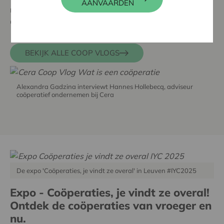
AANVAARDEN
mij? In onze reeks Coop Vlogs interviewt Alexandra
Gadzina experten en coöperaties.
BEKIJK ALLE COOP VLOGS
Alexandra Gadzina interviewt Hannes Hollebecq, adviseur
coöperatief ondernemen bij Cera
De expo 'Coöperaties, je vindt ze overal' in Leuven #IYC2025
Expo - Coöperaties, je vindt ze overal!
Ontdek de coöperaties van vroeger en
nu.