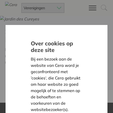
Samen bouwen aan een
betere wereld
Over cookies op
deze site
Met financiële steun en expertise zet Cera elk jaar
meer dan 700 organisaties op weg om hun project te
Bij een bezoek aan de
realiseren.
website van Cera word je
geconfronteerd met
WIE KAN STEUN AANVRAGEN?
’cookies‘, die Cera gebruikt
om haar website zo goed
mogelijk af te stemmen op
de behoeften en
voorkeuren van de
websitebezoeker(s).