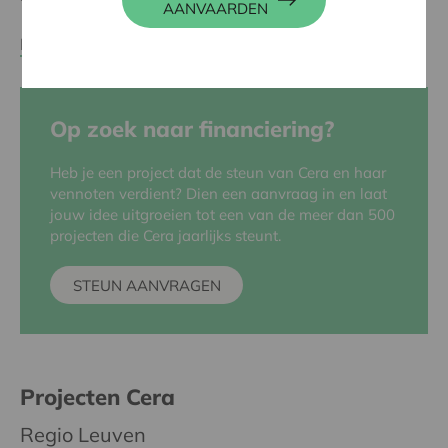
AANVAARDEN
Meer over onze werking
Op zoek naar financiering?
Heb je een project dat de steun van Cera en haar
vennoten verdient? Dien een aanvraag in en laat
jouw idee uitgroeien tot een van de meer dan 500
projecten die Cera jaarlijks steunt.
STEUN AANVRAGEN
Projecten Cera
Regio Leuven