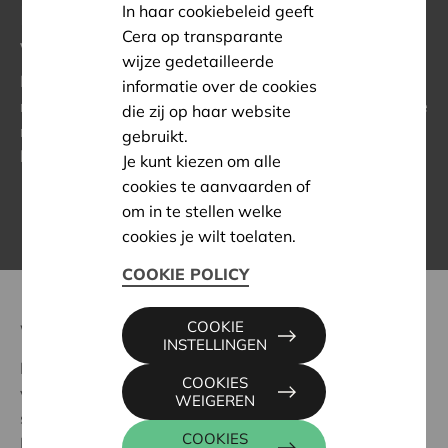
Nieuwsbrief maatschappelijke
In haar cookiebeleid geeft
Cera op transparante
werking
wijze gedetailleerde
Drie keer per jaar kun je onze nieuwsbrief
informatie over de cookies
maatschappelijke werking in je mailbox ontvangen. Dé
die zij op haar website
manier om helemaal mee te zijn met wat er leeft
gebruikt.
binnen onze regionale en nationale projectwerking.
Je kunt kiezen om alle
cookies te aanvaarden of
REGISTREER JE VANDAAG NOG
om in te stellen welke
cookies je wilt toelaten.
COOKIE POLICY
COOKIE
Waardevolle werking
INSTELLINGEN
De maatschappelijke dienstverlening van Cera
COOKIES
vertrekt vanuit onze coöperatieve waarden:
WEIGEREN
samenwerking, solidariteit en respect voor iedereen.
COOKIES
De werking situeert zich in
drie ambities.