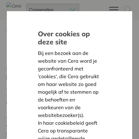
Terug
Advies op maat
Over cookies op
deze site
Kmo-portefeuille
Bij een bezoek aan de
website van Cera word je
Subsidie voor Cera-opleidingen via kmo-
geconfronteerd met
portefeuille
’cookies‘, die Cera gebruikt
om haar website zo goed
Je kan als Vlaamse kmo of zelfstandig ondernemer
mogelijk af te stemmen op
steun ontvangen van de Vlaamse Overheid voor onze
de behoeften en
opleidingen.
voorkeuren van de
websitebezoeker(s).
Sinds
1 februari 2026 komen adviezen niet langer in
In haar cookiebeleid geeft
aanmerking voor steun.
Cera op transparante
wijze gedetailleerde