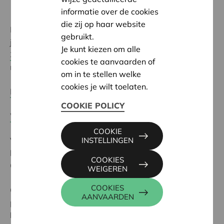
informatie over de cookies
die zij op haar website
Het steunbedrag is afhankelijk van de grootte van
gebruikt.
jouw onderneming.
Kleine ondernemingen genieten
Je kunt kiezen om alle
30% steun, middelgrote ondernemingen 20%
. Het
cookies te aanvaarden of
maximale steunplafond per jaar is 7.500 euro.
om in te stellen welke
cookies je wilt toelaten.
Komt jouw onderneming in aanmerking
?
COOKIE POLICY
Wat is de kmo-portefeuille
?
COOKIE
Vragen over de kmo-portefeuille?
Contacteer ons
of
INSTELLINGEN
het nummer 1700 van het Agentschap Innoveren &
COOKIES
Ondernemen van de Vlaamse Overheid.
WEIGEREN
COOKIES
Cera is geregistreerd dienstverlener bij de kmo-
AANVAARDEN
portefeuille voor Advies (registratienummer
DV.A220833
) en Opleiding (registratienummer