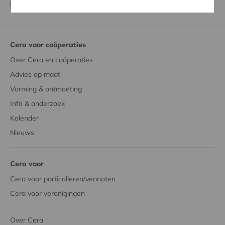
DV.O221752
).
Cera voor coöperaties
Over Cera en coöperaties
Advies op maat
Vorming & ontmoeting
Info & onderzoek
Kalender
Nieuws
Cera voor
Cera voor particulieren/vennoten
Cera voor verenigingen
Over Cera