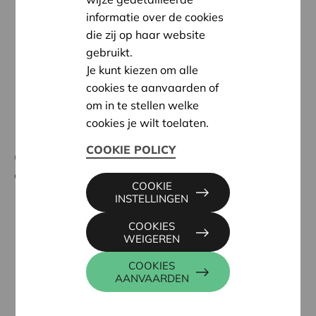
kunst en cultuur,
informatie over de cookies
creatieve industrie,
die zij op haar website
gebruikt.
sport,
Je kunt kiezen om alle
sociale economie,
cookies te aanvaarden of
zorg,
om in te stellen welke
wonen,
cookies je wilt toelaten.
enz.
COOKIE POLICY
Cera Coopburo geeft advies op maat voor alle
types
coöperaties:
COOKIE
INSTELLINGEN
werkerscoöperaties
COOKIES
ondernemingencoöperaties
, incl.
WEIGEREN
producentencoöperaties
COOKIES
consumenten(2.0)- en burgercoöperaties
, incl.
AANVAARDEN
dorps- en buurtcoöperaties
multistakeholdercoöperaties
.