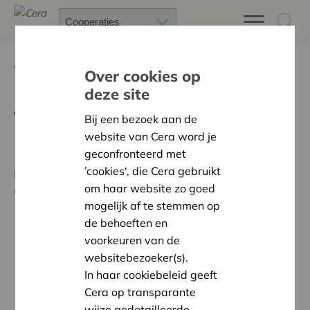
Terug
Advies op maat
Over cookies op
deze site
Types en sectoren
Bij een bezoek aan de
website van Cera word je
geconfronteerd met
’cookies‘, die Cera gebruikt
Iedereen kan voor advies en begeleiding bij Cera
om haar website zo goed
Coopburo terecht, uit de meest diverse
sectoren
:
mogelijk af te stemmen op
de behoeften en
productie,
voorkeuren van de
(klein)handel,
websitebezoeker(s).
diensten,
In haar cookiebeleid geeft
land- en tuinbouw,
Cera op transparante
energie,
wijze gedetailleerde