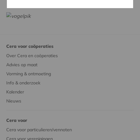
Cera voor coöperaties
Over Cera en coöperaties
Advies op maat
Vorming & ontmoeting
Info & onderzoek
Kalender
Nieuws
Cera voor
Cera voor particulieren/vennoten
Cera voor verenigingen