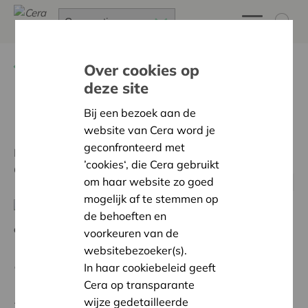
Terug
Advies op maat
Over cookies op
deze site
Referenties
Bij een bezoek aan de
website van Cera word je
geconfronteerd met
Enkele coöperaties delen graag hun ervaringen met
’cookies‘, die Cera gebruikt
Cera Coopburo.
om haar website zo goed
mogelijk af te stemmen op
Werkerscoöperaties
de behoeften en
endeavour
voorkeuren van de
“Belangrijker dan het formele, is het psychologische
websitebezoeker(s).
aspect. Als we de troeven van de werkerscoöperatie
In haar cookiebeleid geeft
willen uitspelen, moet een medevennoot zich ook echt
Cera op transparante
mede-eigenaar voelen en zich zo gedragen. Daarom
wijze gedetailleerde