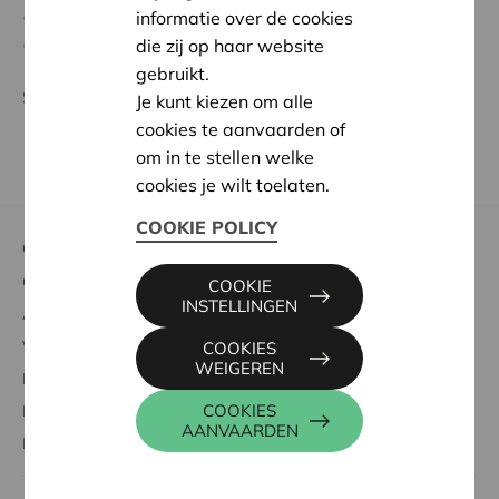
dachten we samen met Hannes na over al die
informatie over de cookies
aspecten."
die zij op haar website
gebruikt.
Seppe De Blust, endeavour
Je kunt kiezen om alle
cookies te aanvaarden of
om in te stellen welke
cookies je wilt toelaten.
COOKIE POLICY
Cera voor coöperaties
Over Cera en coöperaties
COOKIE
INSTELLINGEN
Advies op maat
Vorming & ontmoeting
COOKIES
WEIGEREN
Info & onderzoek
COOKIES
Kalender
AANVAARDEN
Nieuws