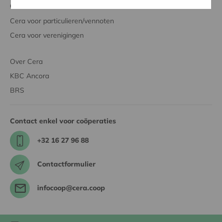
Cera voor
Cera voor particulieren/vennoten
Cera voor verenigingen
Over Cera
KBC Ancora
BRS
Contact enkel voor coöperaties
+32 16 27 96 88
Contactformulier
infocoop@cera.coop